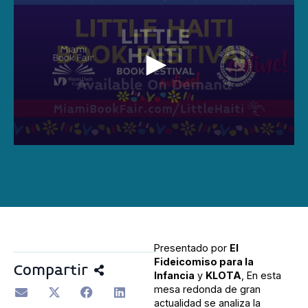
0
seconds
of
1
hour,
20
minutes,
44
seconds
Presentado por
El
Fideicomiso para la
Compartir
Infancia
y
KLOTA
, En esta
mesa redonda de gran
actualidad se analiza la