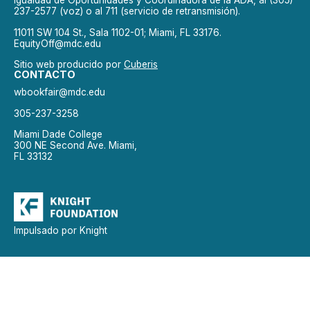
Igualdad de Oportunidades y Coordinadora de la ADA, al (305)
237-2577 (voz) o al 711 (servicio de retransmisión).
11011 SW 104 St., Sala 1102-01; Miami, FL 33176.
EquityOff@mdc.edu
Sitio web producido por
Cuberis
CONTACTO
wbookfair@mdc.edu
305-237-3258
Miami Dade College
300 NE Second Ave. Miami,
FL 33132
Impulsado por Knight