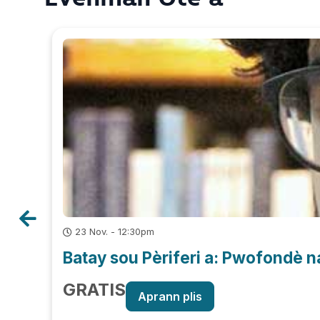
23 Nov. - 12:30pm
Batay sou Pèriferi a: Pwofondè n
GRATIS
Aprann plis