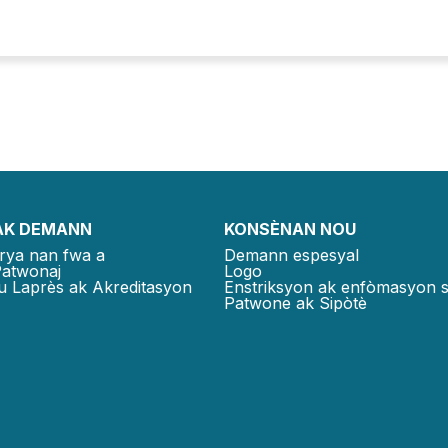
AK DEMANN
KONSÈNAN NOU
rya nan fwa a
Demann espesyal
Patwonaj
Logo
u Laprès ak Akreditasyon
Enstriksyon ak enfòmasyon 
Patwone ak Sipòtè