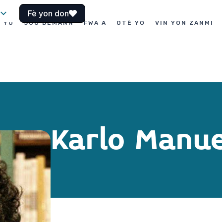
Fè yon don
I YO
SOU DEMANN
FWA A
OTÈ YO
VIN YON ZANMI
Karlo Manue