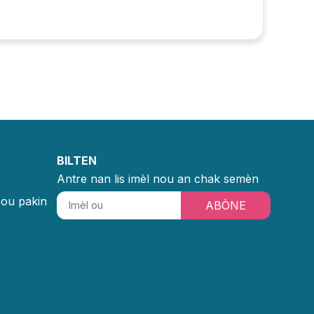
BILTEN
Antre nan lis imèl nou an chak semèn
sou pakin
ABÒNE