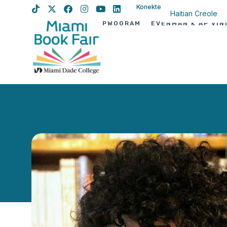
Konekte
Haitian Creole
PWOGRAM
EVÈNMAN K AP VIN
English
Spanish