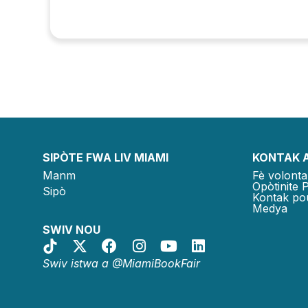
SIPÒTE FWA LIV MIAMI
KONTAK 
Manm
Fè volonta
Opòtinite 
Sipò
Kontak po
Medya
SWIV NOU
Swiv istwa a @MiamiBookFair