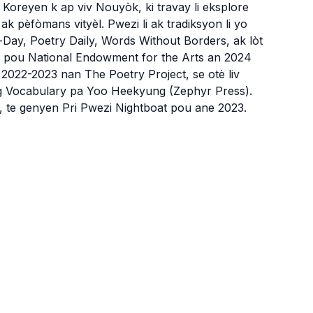
Koreyen k ap viv Nouyòk, ki travay li eksplore
ak pèfòmans vityèl. Pwezi li ak tradiksyon li yo
-Day, Poetry Daily, Words Without Borders, ak lòt
on pou National Endowment for the Arts an 2024
022-2023 nan The Poetry Project, se otè liv
g Vocabulary pa Yoo Heekyung (Zephyr Press).
, te genyen Pri Pwezi Nightboat pou ane 2023.