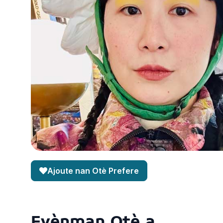
Ajoute nan Otè Prefere
Evènman Otè a