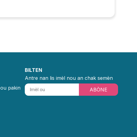
BILTEN
Antre nan lis imèl nou an chak semèn
sou pakin
ABÒNE