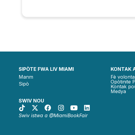
SIPÒTE FWA LIV MIAMI
KONTAK 
Manm
Fè volonta
Opòtinite 
Sipò
Kontak po
Medya
SWIV NOU
Swiv istwa a @MiamiBookFair