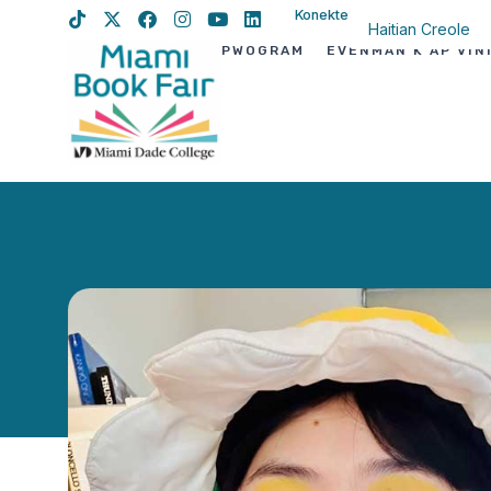
Konekte
Haitian Creole
PWOGRAM
EVÈNMAN K AP VIN
English
Spanish