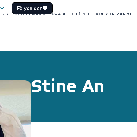
Fè yon don
I YO
SOU DEMANN
FWA A
OTÈ YO
VIN YON ZANMI
Stine An