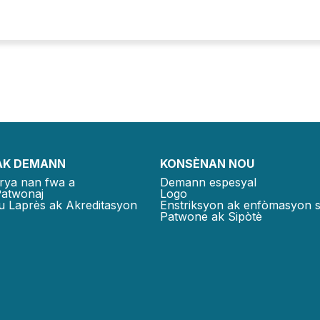
AK DEMANN
KONSÈNAN NOU
rya nan fwa a
Demann espesyal
Patwonaj
Logo
u Laprès ak Akreditasyon
Enstriksyon ak enfòmasyon 
Patwone ak Sipòtè