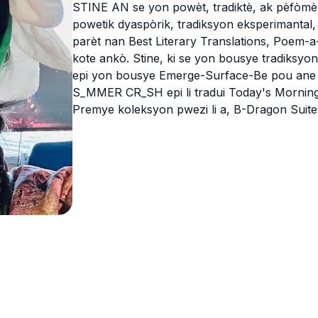
STINE AN se yon powèt, tradiktè, ak pèfòmè 
powetik dyaspòrik, tradiksyon eksperimantal, 
parèt nan Best Literary Translations, Poem-a
kote ankò. Stine, ki se yon bousye tradiksy
epi yon bousye Emerge-Surface-Be pou ane 2
S_MMER CR_SH epi li tradui Today's Mornin
Premye koleksyon pwezi li a, B-Dragon Suite