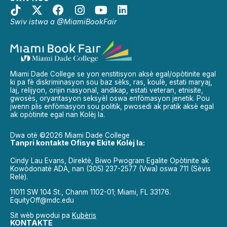
Swiv istwa a @MiamiBookFair
Miami Dade College se yon enstitisyon aksè egal/opòtinite egal
ki pa fè diskriminasyon sou baz sèks, ras, koulè, estati maryaj,
laj, relijyon, orijin nasyonal, andikap, estati veteran, etnisite,
gwosès, oryantasyon seksyèl oswa enfòmasyon jenetik. Pou
jwenn plis enfòmasyon sou politik, pwosedi ak pratik aksè egal
ak opòtinite egal nan Kolèj la.
Dwa otè ©2026 Miami Dade College
Tanpri kontakte Ofisye Ekite Kolèj la:
Cindy Lau Evans, Direktè, Biwo Pwogram Egalite Opòtinite ak
Kowòdonatè ADA, nan (305) 237-2577 (Vwa) oswa 711 (Sèvis
Relè).
11011 SW 104 St., Chanm 1102-01; Miami, FL 33176.
EquityOff@mdc.edu
Sit wèb pwodui pa
Kubèris
KONTAKTE