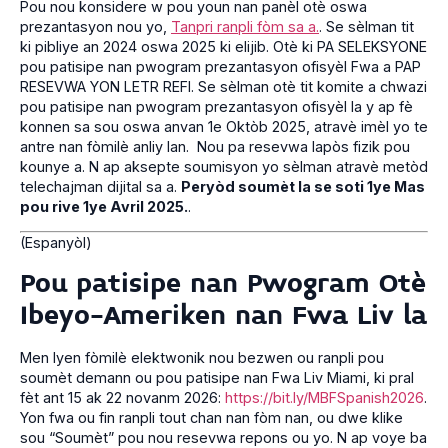
Pou nou konsidere w pou youn nan panèl otè oswa
prezantasyon nou yo,
Tanpri ranpli fòm sa a.
. Se sèlman tit
ki pibliye an 2024 oswa 2025 ki elijib. Otè ki PA SELEKSYONE
pou patisipe nan pwogram prezantasyon ofisyèl Fwa a PAP
RESEVWA YON LETR REFI. Se sèlman otè tit komite a chwazi
pou patisipe nan pwogram prezantasyon ofisyèl la y ap fè
konnen sa sou oswa anvan 1e Oktòb 2025, atravè imèl yo te
antre nan fòmilè anliy lan. Nou pa resevwa lapòs fizik pou
kounye a. N ap aksepte soumisyon yo sèlman atravè metòd
telechajman dijital sa a.
Peryòd soumèt la se soti 1ye Mas
pou rive 1ye Avril 2025.
.
(Espanyòl)
Pou patisipe nan Pwogram Otè
Ibeyo-Ameriken nan Fwa Liv la
Men lyen fòmilè elektwonik nou bezwen ou ranpli pou
soumèt demann ou pou patisipe nan Fwa Liv Miami, ki pral
fèt ant 15 ak 22 novanm 2026:
https://bit.ly/MBFSpanish2026
.
Yon fwa ou fin ranpli tout chan nan fòm nan, ou dwe klike
sou “Soumèt” pou nou resevwa repons ou yo. N ap voye ba