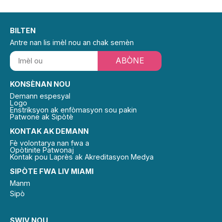
BILTEN
Antre nan lis imèl nou an chak semèn
ABÒNE
KONSÈNAN NOU
Demann espesyal
Logo
Enstriksyon ak enfòmasyon sou pakin
Patwone ak Sipòtè
KONTAK AK DEMANN
Fè volontarya nan fwa a
Opòtinite Patwonaj
Kontak pou Laprès ak Akreditasyon Medya
SIPÒTE FWA LIV MIAMI
Manm
Sipò
SWIV NOU