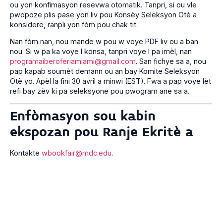
ou yon konfimasyon resevwa otomatik. Tanpri, si ou vle
pwopoze plis pase yon liv pou Konsèy Seleksyon Otè a
konsidere, ranpli yon fòm pou chak tit.
Nan fòm nan, nou mande w pou w voye PDF liv ou a ban
nou. Si w pa ka voye l konsa, tanpri voye l pa imèl, nan
programaiberoferiamiami@gmail.com
. San fichye sa a, nou
pap kapab soumèt demann ou an bay Komite Seleksyon
Otè yo. Apèl la fini 30 avril a minwi (EST). Fwa a pap voye lèt
refi bay zèv ki pa seleksyone pou pwogram ane sa a.
Enfòmasyon sou kabin
ekspozan pou Ranje Ekritè a
Kontakte
wbookfair@mdc.edu
.