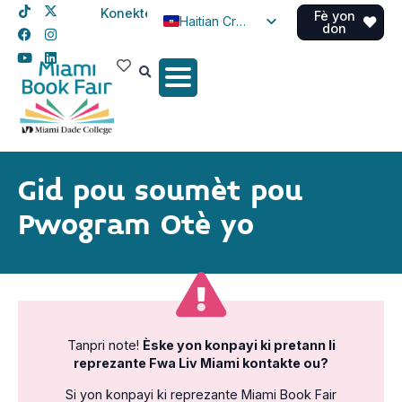
Konekte
Fè yon
Haitian Creole
don
English
Spanish
Gid pou soumèt pou
Pwogram Otè yo
Tanpri note!
Èske yon konpayi ki pretann li
reprezante Fwa Liv Miami kontakte ou?
Si yon konpayi ki reprezante Miami Book Fair