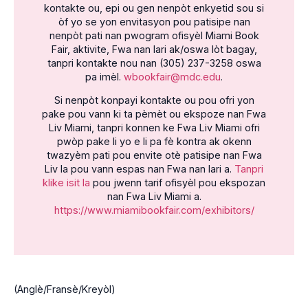
kontakte ou, epi ou gen nenpòt enkyetid sou si
òf yo se yon envitasyon pou patisipe nan
nenpòt pati nan pwogram ofisyèl Miami Book
Fair, aktivite, Fwa nan lari ak/oswa lòt bagay,
tanpri kontakte nou nan (305) 237-3258 oswa
pa imèl.
wbookfair@mdc.edu
.
Si nenpòt konpayi kontakte ou pou ofri yon
pake pou vann ki ta pèmèt ou ekspoze nan Fwa
Liv Miami, tanpri konnen ke Fwa Liv Miami ofri
pwòp pake li yo e li pa fè kontra ak okenn
twazyèm pati pou envite otè patisipe nan Fwa
Liv la pou vann espas nan Fwa nan lari a.
Tanpri
klike isit la
pou jwenn tarif ofisyèl pou ekspozan
nan Fwa Liv Miami a.
https://www.miamibookfair.com/exhibitors/
(Anglè/Fransè/Kreyòl)