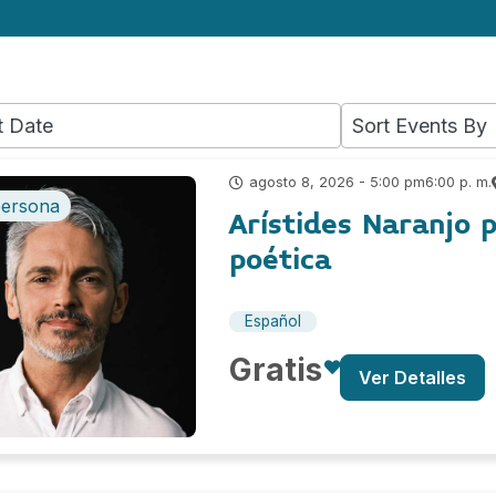
2
results
available
6:00 p. m.
agosto 8, 2026 - 5:00 pm
persona
Arístides Naranjo 
poética
Español
Gratis
Ver Detalles