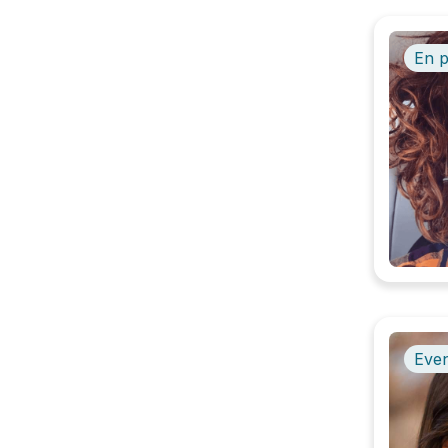
En 
Even