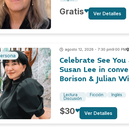
Gratis
Ver Detalles
9:00 PM
agosto 12, 2026 - 7:30 pm
persona
Celebrate See You 
Susan Lee in conve
Borison & Julian W
Lectura
Ficción
Inglés
Discusión
$30
Ver Detalles