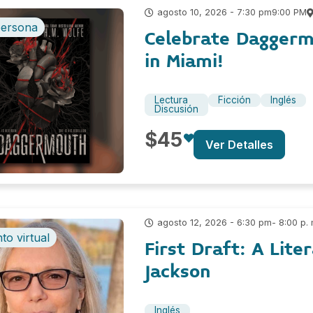
9:00 PM
agosto 10, 2026 - 7:30 pm
persona
Celebrate Daggerm
in Miami!
Lectura
Ficción
Inglés
Discusión
$45
Ver Detalles
- 8:00 p. 
agosto 12, 2026 - 6:30 pm
to virtual
First Draft: A Lite
Jackson
Inglés