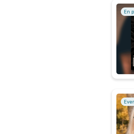
En 
Even