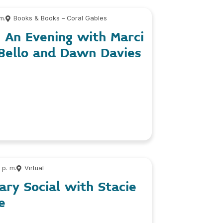
m.
Books & Books – Coral Gables
: An Evening with Marci
-Bello and Dawn Davies
 p. m.
Virtual
rary Social with Stacie
e