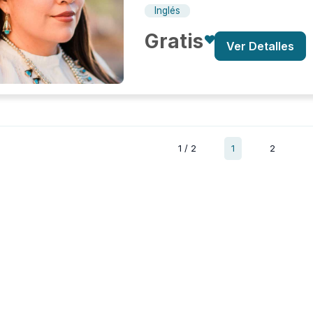
Inglés
Gratis
Ver Detalles
1 / 2
1
2