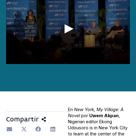
0
seconds
of
41
minutes,
26
seconds
En
New York, My Village: A
Novel
por
Uwem Akpan
,
Compartir
Nigerian editor Ekong
Udousoro is in New York City
to learn at the center of the