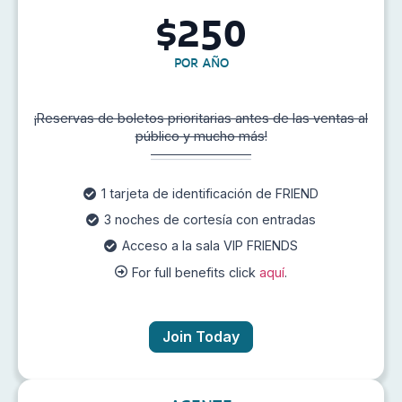
250
$
POR AÑO
¡Reservas de boletos prioritarias antes de las ventas al
público y mucho más!
1 tarjeta de identificación de FRIEND
3 noches de cortesía con entradas
Acceso a la sala VIP FRIENDS
For full benefits click
aquí
.
Join Today