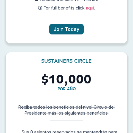
For full benefits click
aquí
.
Join Today
SUSTAINERS CIRCLE
10,000
$
POR AÑO
Reciba todos los beneficios del nivel Círculo del
Presidente más los siguientes beneficios:
Sus 8 asientos reservados se mantendrán para