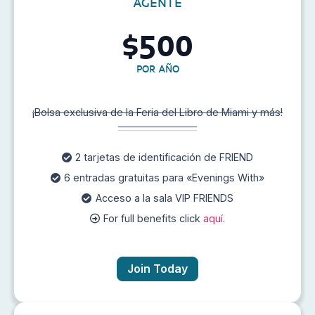
AGENTE
500
$
POR AÑO
¡Bolsa exclusiva de la Feria del Libro de Miami y más!
2 tarjetas de identificación de FRIEND
6 entradas gratuitas para «Evenings With»
Acceso a la sala VIP FRIENDS
For full benefits click
aquí
.
Join Today