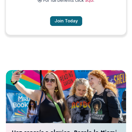
For full benefits click
aquí
.
Join Today