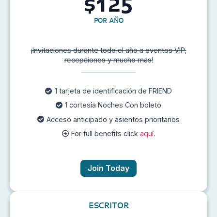
125
$
POR AÑO
¡Invitaciones durante todo el año a eventos VIP,
recepciones y mucho más!
1 tarjeta de identificación de FRIEND
1 cortesía Noches Con boleto
Acceso anticipado y asientos prioritarios
For full benefits click
aquí
.
Join Today
ESCRITOR