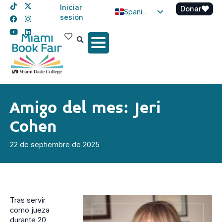
Iniciar
Donar
Spanish
sesión
English
Haitian Creole
Amigo del mes: Jeri
Cohen
22 de septiembre de 2025
Tras servir
como jueza
durante 20