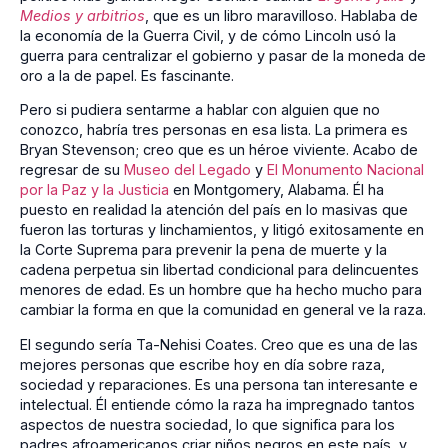
Medios y arbitrios
, que es un libro maravilloso. Hablaba de
la economía de la Guerra Civil, y de cómo Lincoln usó la
guerra para centralizar el gobierno y pasar de la moneda de
oro a la de papel. Es fascinante.
Pero si pudiera sentarme a hablar con alguien que no
conozco, habría tres personas en esa lista. La primera es
Bryan Stevenson; creo que es un héroe viviente. Acabo de
regresar de su
Museo del Legado
y
El Monumento Nacional
por la Paz y la Justicia
en Montgomery, Alabama. Él ha
puesto en realidad la atención del país en lo masivas que
fueron las torturas y linchamientos, y litigó exitosamente en
la Corte Suprema para prevenir la pena de muerte y la
cadena perpetua sin libertad condicional para delincuentes
menores de edad. Es un hombre que ha hecho mucho para
cambiar la forma en que la comunidad en general ve la raza.
El segundo sería Ta-Nehisi Coates. Creo que es una de las
mejores personas que escribe hoy en día sobre raza,
sociedad y reparaciones. Es una persona tan interesante e
intelectual. Él entiende cómo la raza ha impregnado tantos
aspectos de nuestra sociedad, lo que significa para los
padres afroamericanos criar niños negros en este país, y