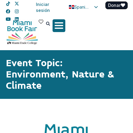
Iniciar
Donar
Spanish
sesión
English
Haitian Creole
Event Topic:
Environment, Nature &
Climate