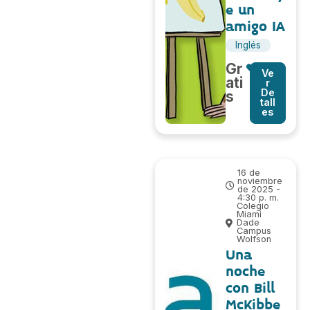
e un
amigo IA
Inglés
Gr
Ve
ati
r
De
s
tall
es
16 de
noviembre
de 2025 -
4:30 p. m.
Colegio
Miami
Dade
Campus
Wolfson
Una
noche
con Bill
McKibbe