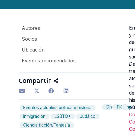
E
Autores
y 
Socios
de
gu
Ubicación
sa
Eventos recomendados
De
tr
at
Compartir
su
de
hi
pu
Discusión
Ficción
Inglé
Eventos actuales, política e historia
C
Inmigración
LGBTQ+
Judáico
C
Ciencia ficción/Fantasía
C