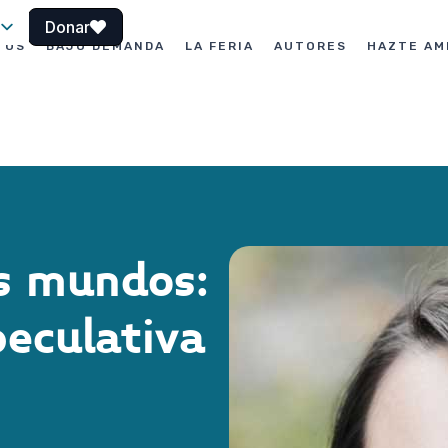
Donar
TOS
BAJO DEMANDA
LA FERIA
AUTORES
HAZTE AM
le
os mundos:
peculativa