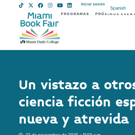
Iniciar sesión
Spanish
PROGRAMAS
PRÓXIMOS EVEN
English
Haitian Creo
Un vistazo a otr
ciencia ficción es
nueva y atrevida
23 de noviembre de 2025 - 11:00 a.m.