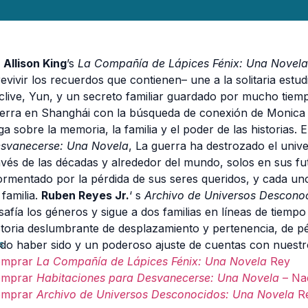
n
Allison King
’s
La Compañía de Lápices Fénix: Una Novela
revivir los recuerdos que contienen– une a la solitaria estu
clive, Yun, y un secreto familiar guardado por mucho tiem
erra en Shanghái con la búsqueda de conexión de Monica 
ga sobre la memoria, la familia y el poder de las historias. 
svanecerse: Una Novela
, La guerra ha destrozado el unive
avés de las décadas y alrededor del mundo, solos en sus 
ormentado por la pérdida de sus seres queridos, y cada uno
 familia.
Ruben Reyes Jr.
‘ s
Archivo de Universos Descono
safía los géneros y sigue a dos familias en líneas de tiempo 
storia deslumbrante de desplazamiento y pertenencia, de p
do haber sido y un poderoso ajuste de cuentas con nuestr
s
omprar
La Compañía de Lápices Fénix: Una Novela
Rey
omprar
Habitaciones para Desvanecerse: Una Novela
– Na
omprar
Archivo de Universos Desconocidos: Una Novela
R