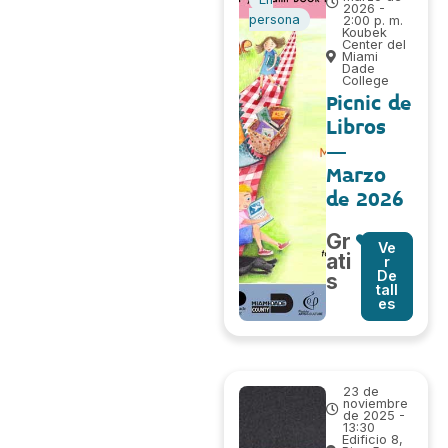
2026 -
persona
2:00 p. m.
Koubek
Center del
Miami
Dade
College
Picnic de
Libros
–
Marzo
de 2026
Gr
Ve
ati
r
De
s
tall
es
23 de
noviembre
de 2025 -
13:30
Edificio 8,