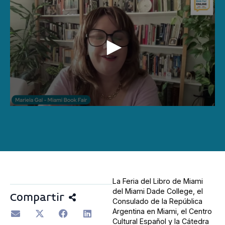
0
seconds
of
28
minutes,
19
seconds
La Feria del Libro de Miami
del Miami Dade College, el
Compartir
Consulado de la República
Argentina en Miami, el Centro
Cultural Español y la Cátedra