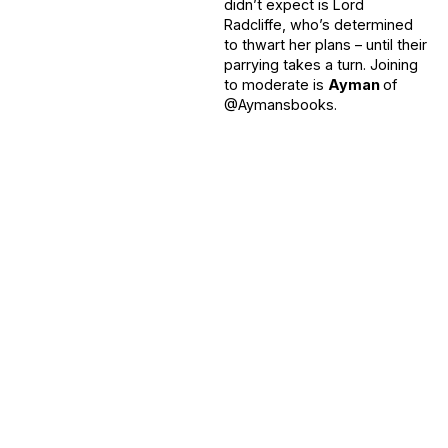
didn’t expect is Lord
Radcliffe, who’s determined
to thwart her plans – until their
parrying takes a turn. Joining
to moderate is
Ayman
of
@Aymansbooks.