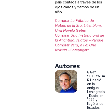
país contada a través de los
ojos claros y tiernos de un
niño.
Comprar
La Fábrica de
Nubes de la Sra. Lilienblum:
Una Novela
Gefen
Comprar
Una historia oral de
la Atlántida: relatos
– Parque
Comprar
Vera, o Fe: Una
Novela
– Shteyngart
Autores
GARY
SHTEYNGA
RT nació
en la
antigua
Leningrado
, Rusia, en
1972 y
llegó a los
Estados