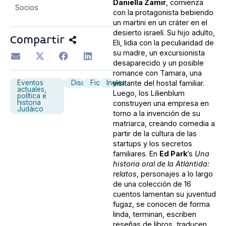
Daniella Zamir
, comienza
Socios
con la protagonista bebiendo
un martini en un cráter en el
desierto israelí. Su hijo adulto,
Compartir
Eli, lidia con la peculiaridad de
su madre, un excursionista
desaparecido y un posible
romance con Tamara, una
Eventos
Discusión
Ficción
Inglés
visitante del hostal familiar.
actuales,
Luego, los Lilienblum
política e
historia
construyen una empresa en
Judáico
torno a la invención de su
matriarca, creando comedia a
partir de la cultura de las
startups y los secretos
familiares. En
Ed Park
’s
Una
historia oral de la Atlántida:
relatos
, personajes a lo largo
de una colección de 16
cuentos lamentan su juventud
fugaz, se conocen de forma
linda, terminan, escriben
reseñas de libros, traducen