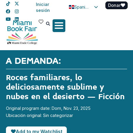
Iniciar
Donar
Spanish
sesión
English
Haitian Creole
A DEMANDA:
Roces familiares, lo
deliciosamente sublime y
nubes en el desierto – Ficción
Original program date: Dom, Nov. 23, 2025
Ubicación original: Sin categorizar
Add to my Watchlist