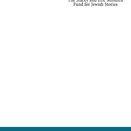
año de
The New
York Times
Book
Review. Su
novela
Super Sad
True Love
Story ganó
el Premio
Bollinger
Everyman
Wodehous
e y se
convirtió
en una de
las novelas
más
icónicas
de la
década. Su
libro de
memorias,
Little
Failure, fue
finalista del
Premio del
Círculo de