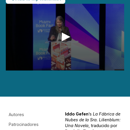
0
seconds
of
1
hour,
46
seconds
Iddo Gefen
’s
La Fábrica de
Autores
Nubes de la Sra. Lilienblum:
Patrocinadores
Una Novela
, traducido por