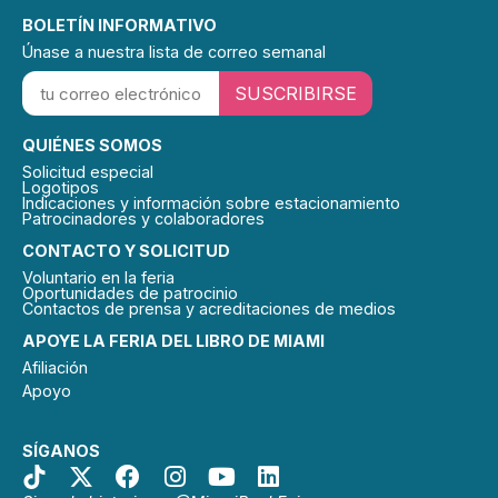
Críticos
Nacionales
BOLETÍN INFORMATIVO
del Libro.
Únase a nuestra lista de correo semanal
También es
el autor del
SUSCRIBIRSE
bestseller
del New
York Times
QUIÉNES SOMOS
Our
Country
Solicitud especial
Friends.
Logotipos
Sus libros
Indicaciones y información sobre estacionamiento
Patrocinadores y colaboradores
se han
publicado
CONTACTO Y SOLICITUD
en 30
países.
Voluntario en la feria
Vera, or
Oportunidades de patrocinio
Contactos de prensa y acreditaciones de medios
Faith: A
Novel
APOYE LA FERIA DEL LIBRO DE MIAMI
(Random
House) es
Afiliación
su último
Apoyo
libro.
SÍGANOS