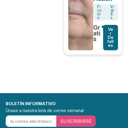
Fi
In
cc
gl
ió
é
n
s
Gr
Ve
ati
r
De
s
tall
es
BOLETÍN INFORMATIVO
Únase a nuestra lista de correo semanal
SUSCRIBIRSE