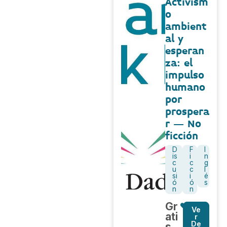
Activism
o
ambient
al y
esperan
za: el
impulso
humano
por
prospera
r – No
ficción
D
F
I
is
i
n
c
c
g
u
c
l
si
i
é
ó
ó
s
n
n
Gr
Ve
ati
r
De
s