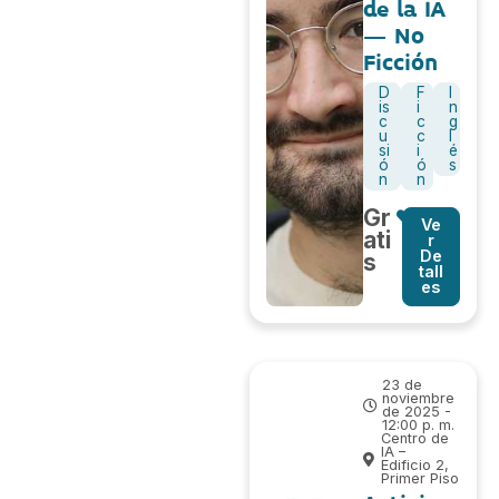
de la IA
– No
Ficción
D
F
I
is
i
n
c
c
g
u
c
l
si
i
é
ó
ó
s
n
n
Gr
Ve
ati
r
De
s
tall
es
23 de
noviembre
de 2025 -
12:00 p. m.
Centro de
IA –
Edificio 2,
Primer Piso