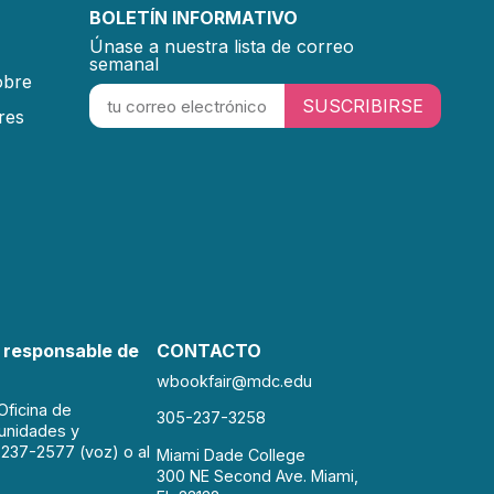
BOLETÍN INFORMATIVO
Únase a nuestra lista de correo
semanal
obre
SUSCRIBIRSE
res
 responsable de
CONTACTO
wbookfair@mdc.edu
Oficina de
305-237-3258
unidades y
 237-2577 (voz) o al
Miami Dade College
300 NE Second Ave. Miami,