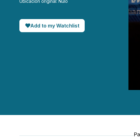
Ubicación original: Nulo
Add to my Watchlist
0
seco
of
44
minut
28
seco
90%
Pa