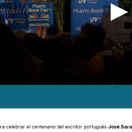
nds
es,
nds
Volume
ra celebrar el centenario del escritor portugués
José Sar