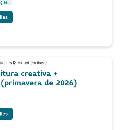
nglés
lles
00 p. m.
Virtual (en línea)
itura creativa +
 (primavera de 2026)
lles