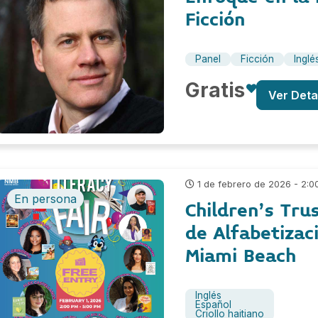
Ficción
Panel
Ficción
Inglé
Gratis
Ver Deta
1 de febrero de 2026 - 2:00
En persona
Children’s Trus
de Alfabetizac
Miami Beach
Inglés
Español
Criollo haitiano