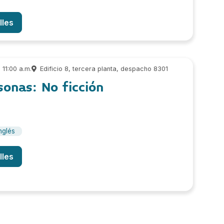
lles
11:00 a.m.
Edificio 8, tercera planta, despacho 8301
sonas: No ficción
nglés
lles