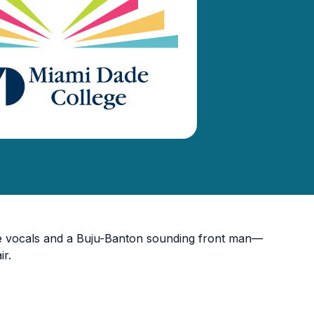
ale vocals and a Buju-Banton sounding front man—
ir.