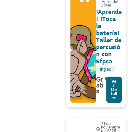
¡Aprende!
Dosel
¡Aprende
! ¡Toca
la
batería!
Taller de
percusió
n con
Sfpca
Inglés
Gr
Ve
ati
r
De
s
tall
es
21 de
noviembre
de 2025 -