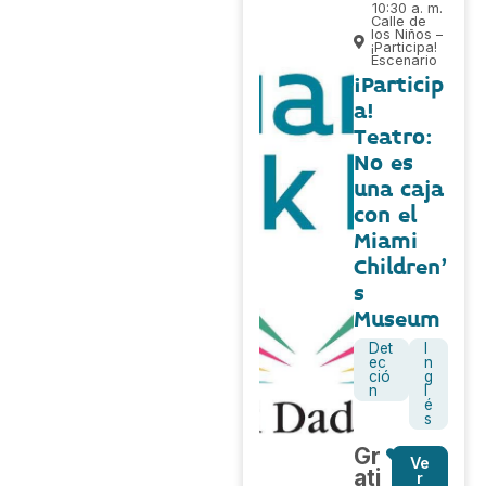
10:30 a. m.
Calle de
los Niños –
¡Participa!
Escenario
¡Particip
a!
Teatro:
No es
una caja
con el
Miami
Children'
s
Museum
Det
I
ec
n
ció
g
n
l
é
s
Gr
Ve
ati
r