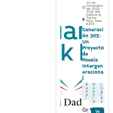
22 de
noviembre
de 2025 -
11:00 AM
Edificio 8,
Tercer
Piso, Sala
8303
Generaci
ón 305:
Un
Proyecto
de
Poesía
Intergen
eraciona
l
P
P
I
a
o
n
n
e
g
e
s
l
l
í
é
a
s
Gr
Ve