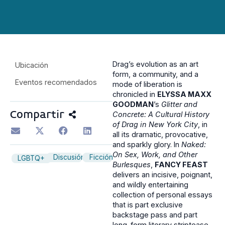
Drag’s evolution as an art
Ubicación
form, a community, and a
Eventos recomendados
mode of liberation is
chronicled in
ELYSSA MAXX
GOODMAN
’s
Glitter and
Compartir
Concrete: A Cultural History
of Drag in New York City
, in
all its dramatic, provocative,
and sparkly glory. In
Naked:
On Sex, Work, and Other
Discusión
Ficción
LGBTQ+
Burlesques
,
FANCY FEAST
delivers an incisive, poignant,
and wildly entertaining
collection of personal essays
that is part exclusive
backstage pass and part
long-form literary striptease.