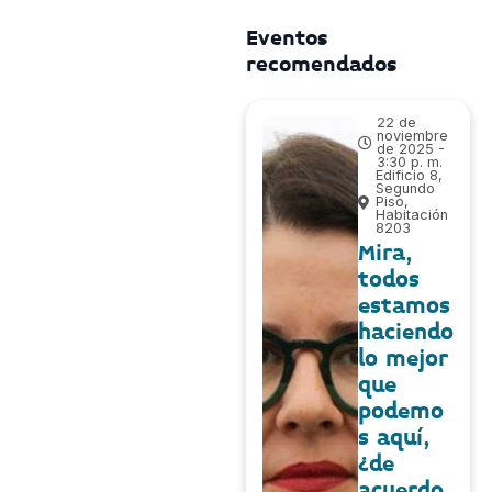
Eventos
recomendados
22 de
noviembre
de 2025 -
3:30 p. m.
Edificio 8,
Segundo
Piso,
Habitación
8203
Mira,
todos
estamos
haciendo
lo mejor
que
podemo
s aquí,
¿de
acuerdo