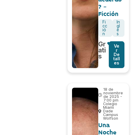
? -
Ficción
Fi
In
cc
gl
ió
é
n
s
Gr
Ve
ati
r
De
s
tall
es
18 de
noviembre
de 2025 -
7:00 pm
Colegio
Miami
Dade
Campus
Wolfson
Una
Noche