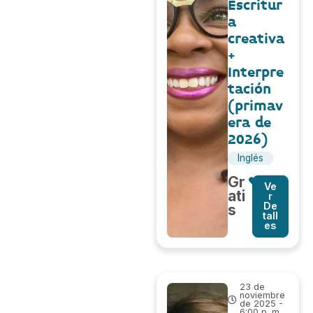
Escritur
a
creativa
+
Interpre
tación
(primav
era de
2026)
Inglés
Gr
Ve
ati
r
De
s
tall
es
23 de
noviembre
de 2025 -
6:00 p. m.