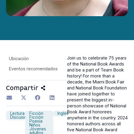
Join us to celebrate 75 years
Ubicación
of the National Book Awards
Eventos recomendados
and be a part of Team Book
history! For more than a
decade, the Miami Book Fair
Compartir
and National Book Foundation
have joined together to
present the biggest in-
person showcase of National
Book Award honorees
Lectura
Ficción
Inglés
Discusión
Ficción
anywhere in the country. 2024
Poesía
honored authors across all
Niños
Jóvenes
five National Book Award
adultos