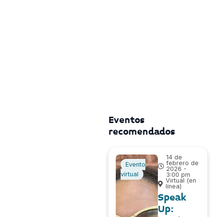
Eventos
recomendados
14 de
febrero de
Evento
2026 -
virtual
3:00 pm
Virtual (en
línea)
Speak
Up: