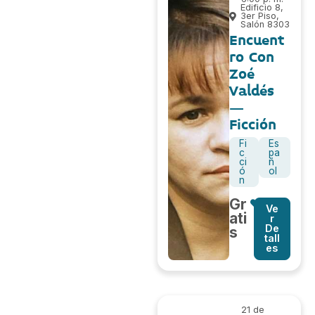
Edificio 8,
3er Piso,
Salón 8303
Encuent
ro Con
Zoé
Valdés
–
Ficción
Fi
Es
c
pa
ci
ñ
ó
ol
n
Gr
Ve
ati
r
De
s
tall
es
21 de