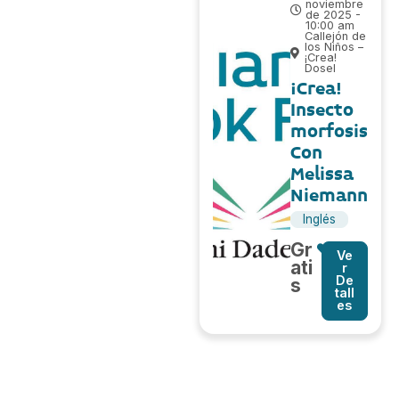
noviembre
de 2025 -
10:00 am
Callejón de
los Niños –
¡Crea!
Dosel
¡Crea!
Insecto
morfosis
Con
Melissa
Niemann
Inglés
Gr
Ve
ati
r
De
s
tall
es