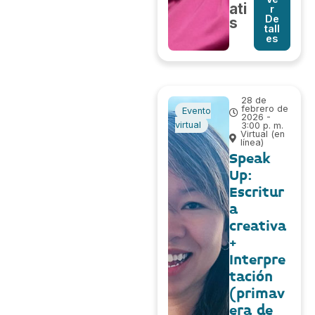
ati
r
De
s
tall
es
28 de
febrero de
Evento
2026 -
virtual
3:00 p. m.
Virtual (en
línea)
Speak
Up:
Escritur
a
creativa
+
Interpre
tación
(primav
era de