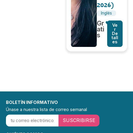
2026)
Inglés
Gr
Ve
ati
r
De
s
tall
es
BOLETÍN INFORMATIVO
Únase a nuestra lista de correo semanal
SUSCRIBIRSE