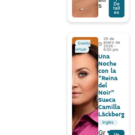
De
s
tall
es
29 de
enero de
Evento
2026 -
virtual
6:00 pm
Una
Noche
con la
“Reina
del
Noir”
Sueca
Camilla
Läckberg
Inglés
Gr
Ve