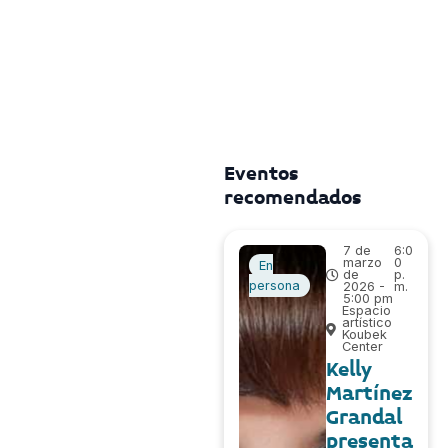
Eventos
recomendados
7 de
6:0
marzo
0
En
de
p.
persona
2026 -
m.
5:00 pm
Espacio
artístico
Koubek
Center
Kelly
Martínez
Grandal
presenta