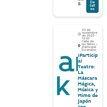
De
s
tall
es
23 de
noviembre
de 2025 -
13:30
Calle de
los Niños –
¡Participa!
Escenario
¡Particip
a!
Teatro:
La
Máscara
Mágica,
Música y
Mimo de
Japón
con