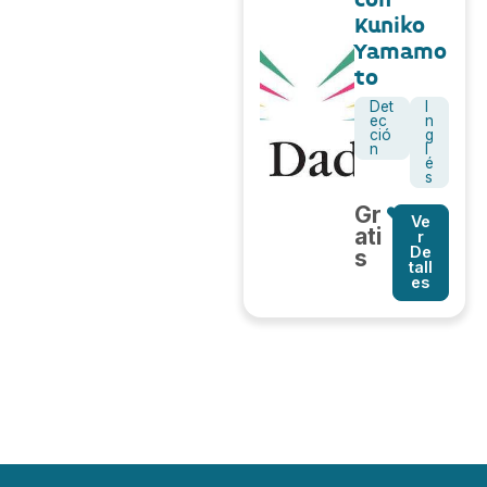
Kuniko
Yamamo
to
Det
I
ec
n
ció
g
n
l
é
s
Gr
Ve
ati
r
De
s
tall
es