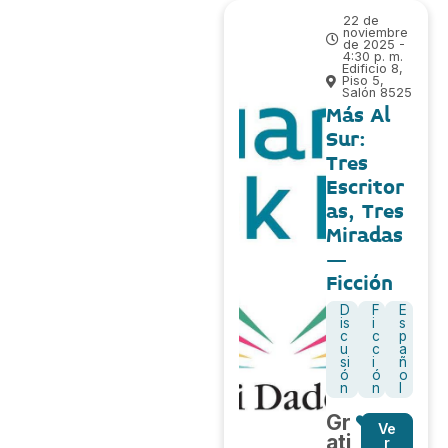
22 de
noviembre
de 2025 -
4:30 p. m.
Edificio 8,
Piso 5,
Salón 8525
Más Al
Sur:
Tres
Escritor
as, Tres
Miradas
–
Ficción
D
F
E
is
i
s
c
c
p
u
c
a
si
i
ñ
ó
ó
o
n
n
l
Gr
Ve
ati
r