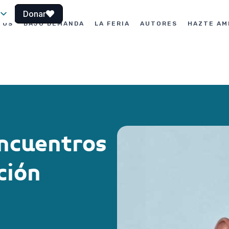
Donar
TOS
BAJO DEMANDA
LA FERIA
AUTORES
HAZTE AM
le
ncuentros
ción