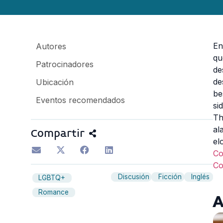
E
Autores
qu
Patrocinadores
de
de
Ubicación
be
Eventos recomendados
si
Th
al
Compartir
el
C
C
Discusión
Ficción
Inglés
LGBTQ+
Romance
A