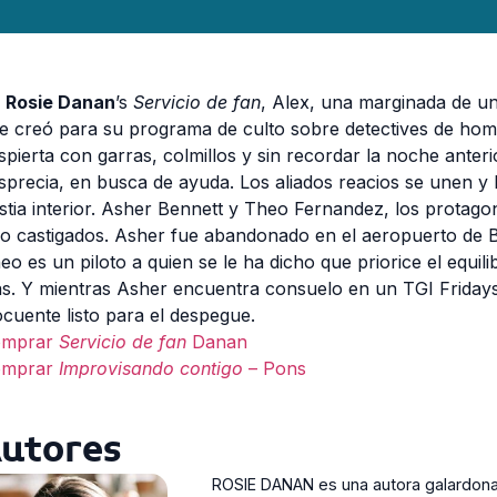
n
Rosie Danan
’s
Servicio de fan
, Alex, una marginada de un
e creó para su programa de culto sobre detectives de homb
spierta con garras, colmillos y sin recordar la noche anter
sprecia, en busca de ayuda. Los aliados reacios se unen y 
stia interior. Asher Bennett y Theo Fernandez, los protago
do castigados. Asher fue abandonado en el aeropuerto de B
eo es un piloto a quien se le ha dicho que priorice el equili
as. Y mientras Asher encuentra consuelo en un TGI Fridays
ocuente listo para el despegue.
omprar
Servicio de fan
Danan
omprar
Improvisando contigo
– Pons
utores
ROSIE DANAN es una autora galardona