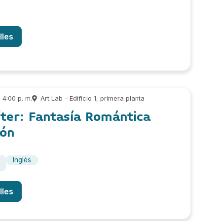
lles
4:00 p. m.
Art Lab – Edificio 1, primera planta
ter: Fantasía Romántica
ión
Inglés
lles