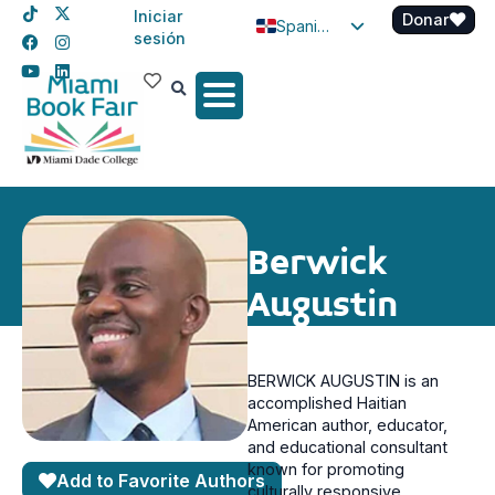
Iniciar
Donar
Spanish
sesión
English
Haitian Creole
Berwick
Augustin
BERWICK AUGUSTIN is an
accomplished Haitian
American author, educator,
and educational consultant
known for promoting
Add to Favorite Authors
culturally responsive