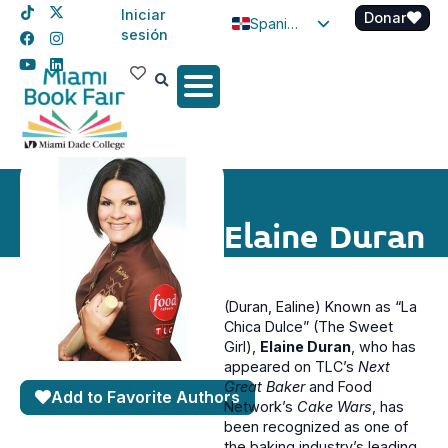
Iniciar
Donar
Spanish
sesión
English
Haitian Creole
Elaine Duran
(Duran, Ealine) Known as “La
Chica Dulce” (The Sweet
Girl),
Elaine Duran
, who has
appeared on TLC’s
Next
Great Baker
and Food
Add to Favorite Authors
Network’s
Cake Wars
, has
been recognized as one of
the baking industry’s leading