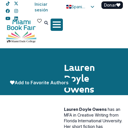
Iniciar
Donar
Spanish
sesión
English
Haitian Creole
Lauren
Doyle
Add to Favorite Authors
Owens
Lauren Doyle Owens
has an
MFA in Creative Writing from
Florida International University.
Her short fiction has