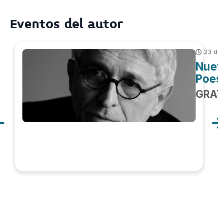
Eventos del autor
23 d
Nue
Poe
GRA