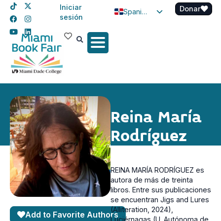
Iniciar
Donar
Spanish
sesión
English
Haitian Creole
Reina María
Rodríguez
REINA MARÍA RODRÍGUEZ es
autora de más de treinta
libros. Entre sus publicaciones
se encuentran Jigs and Lures
(Alliteration, 2024),
Add to Favorite Authors
Luciérnagas (U. Autónoma de