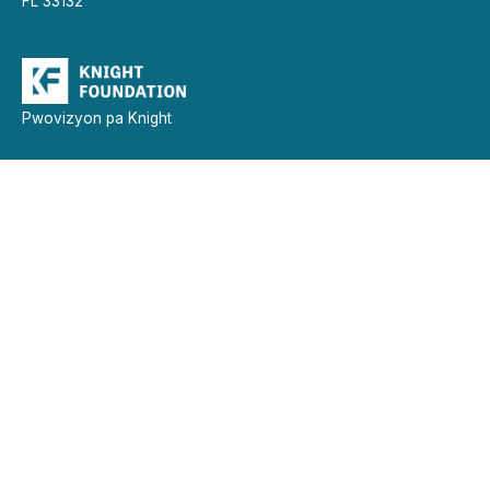
FL 33132
Pwovizyon pa Knight