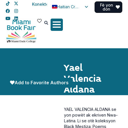
Konekte
Fè yon
Haitian Creole
don
English
Spanish
Yael
Valencia
Add to Favorite Authors
Aldana
YAEL VALENCIA ALDANA se
yon powèt ak ekriven Nwa-
Latina. Li se otè koleksyon
Black Mestiza: Poems