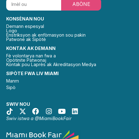
ABÒNE
KONSÈNAN NOU
Demann espesyal
Logo
Enstriksyon ak enfòmasyon sou pakin
Patwone ak Sipòtè
KONTAK AK DEMANN
Fè volontarya nan fwa a
Opòtinite Patwonaj
Kontak pou Laprès ak Akreditasyon Medya
SIPÒTE FWA LIV MIAMI
Manm
Sipò
SWIV NOU
Swiv istwa a @MiamiBookFair