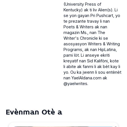
(University Press of
Kentucky) ak ti liv Alien(s). Li
se yon gayan Pri Pushcart, yo
te prezante travay li nan
Poets & Writers ak nan
magazin Ms., nan The
Writer's Chronicle ki se
asosyasyon Writers & Writing
Programs, ak nan HipLatina,
pami lòt. Li anseye ekriti
kreyatif nan Sid Kalifòni, kote
li abite ak fanmi li ak bèt kay li
yo. Ou ka jwenn li sou entènèt
nan YaelAldana.com ak
@yaelwrites.
Evènman Otè a