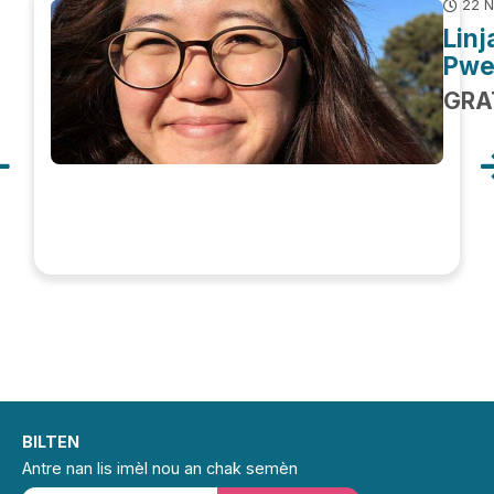
22 N
Linj
Pwe
GRA
BILTEN
Antre nan lis imèl nou an chak semèn