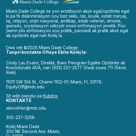
Miami Dade College se yon enstitisyon aksè egal/opòtinite egal
ki pa fè diskriminasyon sou baz sèks, ras, koulè, estati maryaj,
laj, relijyon, orijin nasyonal, andikap, estati veteran, etnisite,
gwosès, oryantasyon seksyèl oswa enfòmasyon jenetik. Pou
jwenn plis enfòmasyon sou politik, pwosedi ak pratik aksè egal
ak opòtinite egal nan Kolèj la.
Dwa otè ©2026 Miami Dade College
Tanpri kontakte Ofisye Ekite Kolèj la:
Cindy Lau Evans, Direktè, Biwo Pwogram Egalite Opòtinite ak
Kowòdonatè ADA, nan (305) 237-2577 (Vwa) oswa 711 (Sèvis
Relè).
11011 SW 104 St., Chanm 1102-01; Miami, FL 33176.
EquityOff@mdc.edu
Sit wèb pwodui pa
Kubèris
KONTAKTE
wbookfair@mdc.edu
305-237-3258
Kolèj Miami Dade
300 NE Second Ave. Miami,