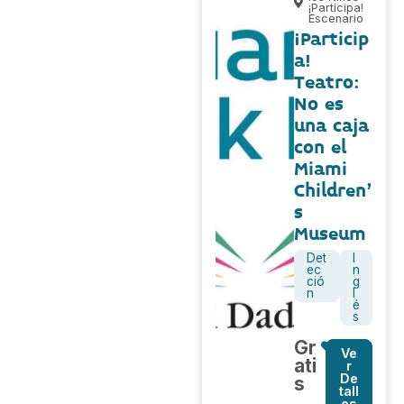
¡Participa!
Escenario
¡Particip
a!
Teatro:
No es
una caja
con el
Miami
Children'
s
Museum
Det
I
ec
n
ció
g
n
l
é
s
Gr
Ve
ati
r
De
s
tall
es