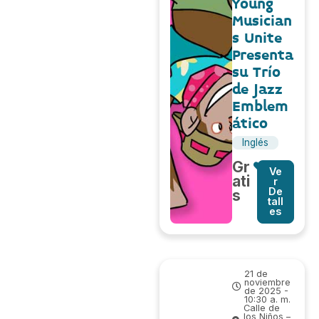
Young
Musician
s Unite
Presenta
su Trío
de Jazz
Emblem
ático
Inglés
Gr
Ve
ati
r
De
s
tall
es
21 de
noviembre
de 2025 -
10:30 a. m.
Calle de
los Niños –