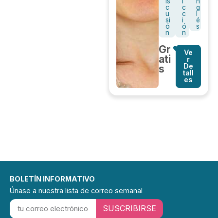
is
i
n
c
c
g
u
c
l
si
i
é
ó
ó
s
n
n
Gr
Ve
ati
r
De
s
tall
es
BOLETÍN INFORMATIVO
Únase a nuestra lista de correo semanal
SUSCRIBIRSE