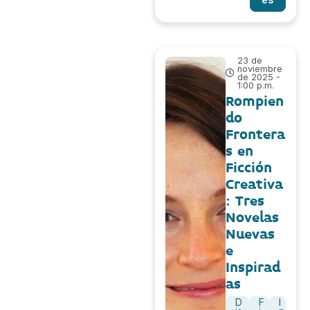
23 de
noviembre
de 2025 -
1:00 p.m.
Rompien
do
Frontera
s en
Ficción
Creativa
: Tres
Novelas
Nuevas
e
Inspirad
as
D
F
I