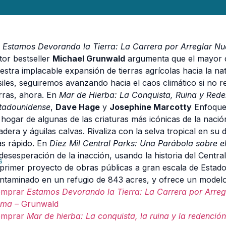
n
Estamos Devorando la Tierra: La Carrera por Arreglar Nu
tor bestseller
Michael Grunwald
argumenta que el mayor d
estra implacable expansión de tierras agrícolas hacia la na
siles, seguiremos avanzando hacia el caos climático si no
erras, ahora. En
Mar de Hierba: La Conquista, Ruina y Rede
tadounidense
,
Dave Hage
y
Josephine Marcotty
Enfoque 
 hogar de algunas de las criaturas más icónicas de la nació
adera y águilas calvas. Rivaliza con la selva tropical en su
s rápido. En
Diez Mil Central Parks: Una Parábola sobre e
 desesperación de la inacción, usando la historia del Centr
s
 primer proyecto de obras públicas a gran escala de Estad
ntaminado en un refugio de 843 acres, y ofrece un modelo 
omprar
Estamos Devorando la Tierra: La Carrera por Arreg
ima
– Grunwald
omprar
Mar de hierba: La conquista, la ruina y la redenció