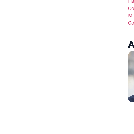
Ha
C
Ma
C
A