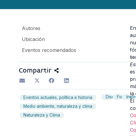
E
Autores
au
Ubicación
nu
fó
Eventos recomendados
ti
Es
Compartir
es
pr
má
la
Discusión
Ficción
Inglé
Eventos actuales, política e historia
El
Medio ambiente, naturaleza y clima
co
C
Naturaleza y Clima
Cl
C