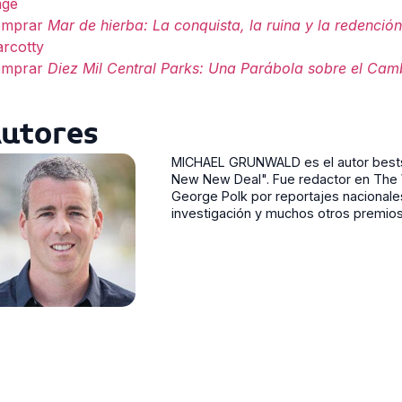
ge
omprar
Mar de hierba: La conquista, la ruina y la redenció
rcotty
omprar
Diez Mil Central Parks: Una Parábola sobre el Cam
utores
MICHAEL GRUNWALD es el autor bests
New New Deal". Fue redactor en The W
George Polk por reportajes nacionale
investigación y muchos otros premio