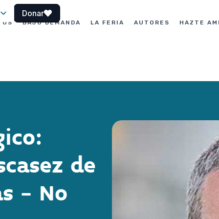
Donar
TOS
BAJO DEMANDA
LA FERIA
AUTORES
HAZTE AM
le
gico:
scasez de
as - No