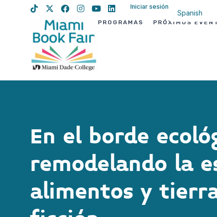
Iniciar sesión
Spanish
PROGRAMAS
PRÓXIMOS EVEN
English
Haitian Creo
En el borde ecoló
remodelando la e
alimentos y tierr