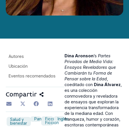
Dina Aronson
’s
Partes
Autores
Privadas de Media Vida:
Ubicación
Ensayos Reveladores que
Cambiarán tu Forma de
Eventos recomendados
Pensar sobre la Edad
,
coeditado con
Dina Álvarez
,
es una colección
Compartir
conmovedora y reveladora
de ensayos que exploran la
experiencia transformadora
de la mediana edad. Con
Panel
Ficción
Inglés
franqueza, humor y corazón,
Salud y
Ficción
bienestar
escritoras contemporáneas