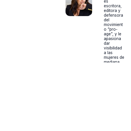
es
escritora,
editora y
defensora
del
movimient
o “pro-
age”, y le
apasiona
dar
visibilidad
a las
mujeres de
mediana
edad y
replantear
el discurso
cultural en
torno al
envejecimi
ento.
Exabogada
y
fundadora
de una
consultoría
de
búsqueda