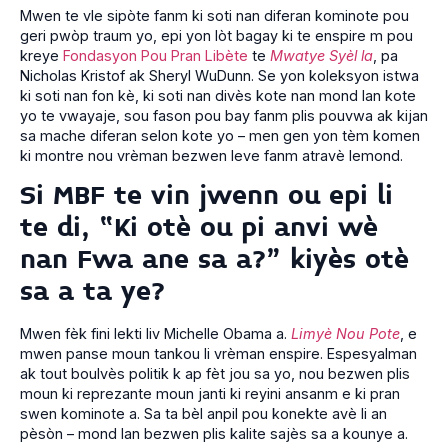
Mwen te vle sipòte fanm ki soti nan diferan kominote pou
geri pwòp traum yo, epi yon lòt bagay ki te enspire m pou
kreye
Fondasyon Pou Pran Libète
te
Mwatye Syèl la
, pa
Nicholas Kristof ak Sheryl WuDunn. Se yon koleksyon istwa
ki soti nan fon kè, ki soti nan divès kote nan mond lan kote
yo te vwayaje, sou fason pou bay fanm plis pouvwa ak kijan
sa mache diferan selon kote yo – men gen yon tèm komen
ki montre nou vrèman bezwen leve fanm atravè lemond.
Si MBF te vin jwenn ou epi li
te di, “Ki otè ou pi anvi wè
nan Fwa ane sa a?” kiyès otè
sa a ta ye?
Mwen fèk fini lekti liv Michelle Obama a.
Limyè Nou Pote
, e
mwen panse moun tankou li vrèman enspire. Espesyalman
ak tout boulvès politik k ap fèt jou sa yo, nou bezwen plis
moun ki reprezante moun janti ki reyini ansanm e ki pran
swen kominote a. Sa ta bèl anpil pou konekte avè li an
pèsòn – mond lan bezwen plis kalite sajès sa a kounye a.