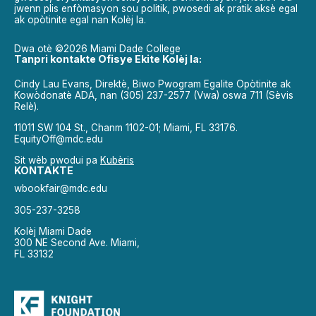
jwenn plis enfòmasyon sou politik, pwosedi ak pratik aksè egal
ak opòtinite egal nan Kolèj la.
Dwa otè ©2026 Miami Dade College
Tanpri kontakte Ofisye Ekite Kolèj la:
Cindy Lau Evans, Direktè, Biwo Pwogram Egalite Opòtinite ak
Kowòdonatè ADA, nan (305) 237-2577 (Vwa) oswa 711 (Sèvis
Relè).
11011 SW 104 St., Chanm 1102-01; Miami, FL 33176.
EquityOff@mdc.edu
Sit wèb pwodui pa
Kubèris
KONTAKTE
wbookfair@mdc.edu
305-237-3258
Kolèj Miami Dade
300 NE Second Ave. Miami,
FL 33132