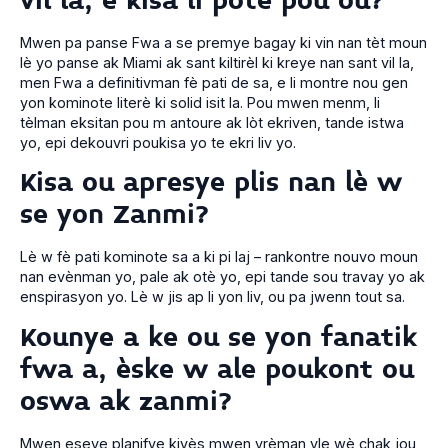
vil la, e kisa li pote pou ou?
Mwen pa panse Fwa a se premye bagay ki vin nan tèt moun
lè yo panse ak Miami ak sant kiltirèl ki kreye nan sant vil la,
men Fwa a definitivman fè pati de sa, e li montre nou gen
yon kominote literè ki solid isit la. Pou mwen menm, li
tèlman eksitan pou m antoure ak lòt ekriven, tande istwa
yo, epi dekouvri poukisa yo te ekri liv yo.
Kisa ou apresye plis nan lè w
se yon Zanmi?
Lè w fè pati kominote sa a ki pi laj – rankontre nouvo moun
nan evènman yo, pale ak otè yo, epi tande sou travay yo ak
enspirasyon yo. Lè w jis ap li yon liv, ou pa jwenn tout sa.
Kounye a ke ou se yon fanatik
fwa a, èske w ale poukont ou
oswa ak zanmi?
Mwen eseye planifye kiyès mwen vrèman vle wè chak jou,