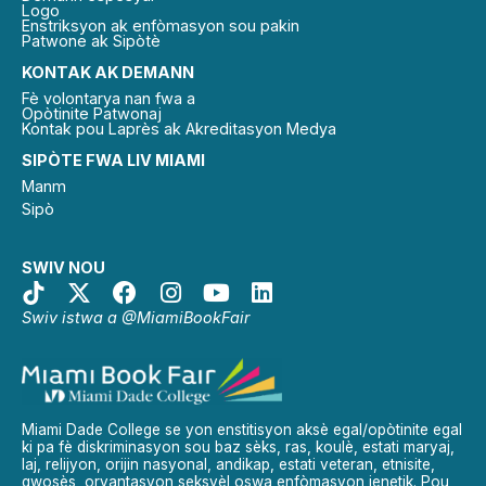
Logo
Enstriksyon ak enfòmasyon sou pakin
Patwone ak Sipòtè
KONTAK AK DEMANN
Fè volontarya nan fwa a
Opòtinite Patwonaj
Kontak pou Laprès ak Akreditasyon Medya
SIPÒTE FWA LIV MIAMI
Manm
Sipò
SWIV NOU
Swiv istwa a @MiamiBookFair
Miami Dade College se yon enstitisyon aksè egal/opòtinite egal
ki pa fè diskriminasyon sou baz sèks, ras, koulè, estati maryaj,
laj, relijyon, orijin nasyonal, andikap, estati veteran, etnisite,
gwosès, oryantasyon seksyèl oswa enfòmasyon jenetik. Pou