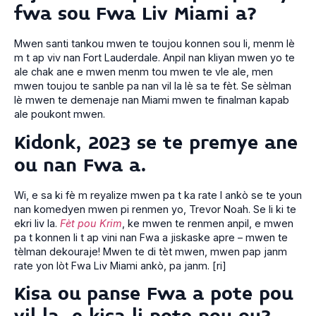
fwa sou Fwa Liv Miami a?
Mwen santi tankou mwen te toujou konnen sou li, menm lè
m t ap viv nan Fort Lauderdale. Anpil nan kliyan mwen yo te
ale chak ane e mwen menm tou mwen te vle ale, men
mwen toujou te sanble pa nan vil la lè sa te fèt. Se sèlman
lè mwen te demenaje nan Miami mwen te finalman kapab
ale poukont mwen.
Kidonk, 2023 se te premye ane
ou nan Fwa a.
Wi, e sa ki fè m reyalize mwen pa t ka rate l ankò se te youn
nan komedyen mwen pi renmen yo, Trevor Noah. Se li ki te
ekri liv la.
Fèt pou Krim
, ke mwen te renmen anpil, e mwen
pa t konnen li t ap vini nan Fwa a jiskaske apre – mwen te
tèlman dekouraje! Mwen te di tèt mwen, mwen pap janm
rate yon lòt Fwa Liv Miami ankò, pa janm. [ri]
Kisa ou panse Fwa a pote pou