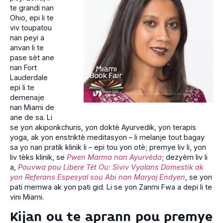
te grandi nan
Ohio, epi li te
viv toupatou
nan peyi a
anvan li te
pase sèt ane
nan Fort
Lauderdale
epi li te
demenaje
nan Miami de
ane de sa. Li
se yon akiponkchuris, yon doktè Ayurvedik, yon terapis
yoga, ak yon enstriktè meditasyon – li melanje tout bagay
sa yo nan pratik klinik li – epi tou yon otè; premye liv li, yon
liv tèks klinik, se
Pwen Marma nan Ayurvèda
; dezyèm liv li
a,
Pouvwa pou Libere Tèt Ou: Siviv Vyolans Domestik ak
yon Referans Espesyal sou Abi nan Maryaj Endyen
, se yon
pati memwa ak yon pati gid. Li se yon Zanmi Fwa a depi li te
vini Miami.
Kijan ou te aprann pou premye