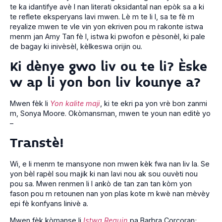
te ka idantifye avè l nan literati oksidantal nan epòk sa a ki
te reflete eksperyans lavi mwen. Lè m te li l, sa te fè m
reyalize mwen te vle vin yon ekriven pou m rakonte istwa
menm jan Amy Tan fè l, istwa ki pwofon e pèsonèl, ki pale
de bagay ki inivèsèl, kèlkeswa orijin ou.
Ki dènye gwo liv ou te li? Èske
w ap li yon bon liv kounye a?
Mwen fèk li
Yon kalite maji
, ki te ekri pa yon vrè bon zanmi
m, Sonya Moore. Okòmansman, mwen te youn nan editè yo
–
Transtè!
Wi, e li menm te mansyone non mwen kèk fwa nan liv la. Se
yon bèl rapèl sou majik ki nan lavi nou ak sou ouvèti nou
pou sa. Mwen renmen li l ankò de tan zan tan kòm yon
fason pou m retounen nan yon plas kote m kwè nan mèvèy
epi fè konfyans linivè a.
Mwen fèk kòmanse li
Istwa Requin
pa Barbra Corcoran;