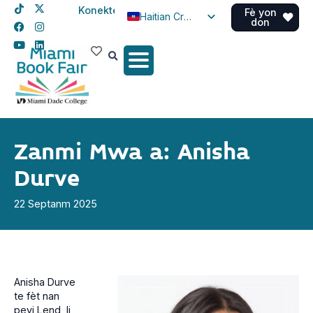
Konekte
Fè yon
Haitian Creole
don
English
Spanish
Zanmi Mwa a: Anisha
Durve
22 Septanm 2025
Anisha Durve
te fèt nan
peyi Lend, li