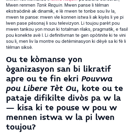
Mwen renmen
Tank Requin
. Mwen panse li tèlman
ekstraòdinè ak dinamik, e lè mwen te tonbe sou liv la,
mwen te panse: mwen vle konnen istwa li ak kiyès li ye pi
lwen pase pèsonaj li sou televizyon. Li toujou parèt pou
mwen tankou yon moun ki totalman rilaks, pragmatik, e fasil
pou konekte avè l. Li definitivman te gen opòtinite ki te vini
sou li, men liv la montre ou detèminasyon ki dèyè sa ki fè li
tèlman siksè.
Ou te kòmanse yon
òganizasyon san bi likratif
apre ou te fin ekri
Pouvwa
pou Libere Tèt Ou
, kote ou te
pataje difikilte divòs pa w la
– kisa ki te pouse w pou w
mennen istwa w la pi lwen
toujou?