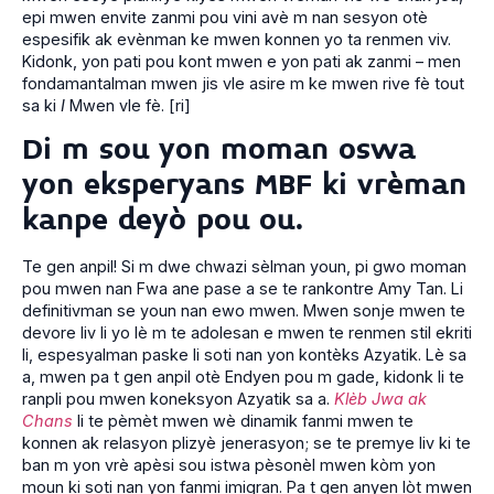
epi mwen envite zanmi pou vini avè m nan sesyon otè
espesifik ak evènman ke mwen konnen yo ta renmen viv.
Kidonk, yon pati pou kont mwen e yon pati ak zanmi – men
fondamantalman mwen jis vle asire m ke mwen rive fè tout
sa ki
I
Mwen vle fè. [ri]
Di m sou yon moman oswa
yon eksperyans MBF ki vrèman
kanpe deyò pou ou.
Te gen anpil! Si m dwe chwazi sèlman youn, pi gwo moman
pou mwen nan Fwa ane pase a se te rankontre Amy Tan. Li
definitivman se youn nan ewo mwen. Mwen sonje mwen te
devore liv li yo lè m te adolesan e mwen te renmen stil ekriti
li, espesyalman paske li soti nan yon kontèks Azyatik. Lè sa
a, mwen pa t gen anpil otè Endyen pou m gade, kidonk li te
ranpli pou mwen koneksyon Azyatik sa a.
Klèb Jwa ak
Chans
li te pèmèt mwen wè dinamik fanmi mwen te
konnen ak relasyon plizyè jenerasyon; se te premye liv ki te
ban m yon vrè apèsi sou istwa pèsonèl mwen kòm yon
moun ki soti nan yon fanmi imigran. Pa t gen anyen lòt mwen