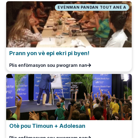
EVÈNMAN PANDAN TOUT ANE A
Prann yon vè epi ekri pi byen!
Plis enfòmasyon sou pwogram nan
Otè pou Timoun + Adolesan
Plis enfòmasyon sou pwogram nan