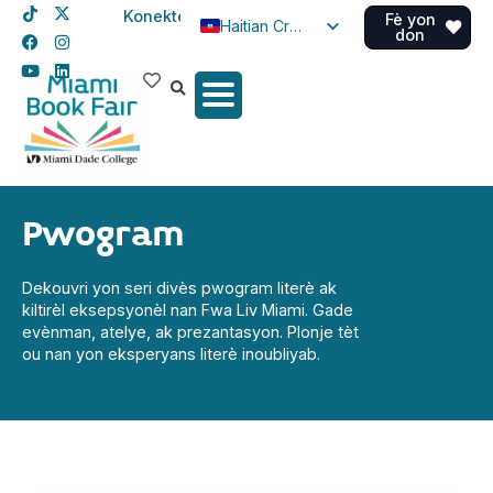
Konekte
Fè yon
Haitian Creole
don
English
Spanish
Pwogram
Dekouvri yon seri divès pwogram literè ak
kiltirèl eksepsyonèl nan Fwa Liv Miami. Gade
evènman, atelye, ak prezantasyon. Plonje tèt
ou nan yon eksperyans literè inoubliyab.