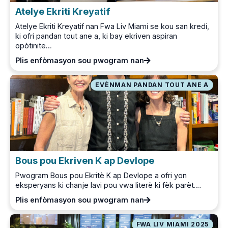
Atelye Ekriti Kreyatif
Atelye Ekriti Kreyatif nan Fwa Liv Miami se kou san kredi,
ki ofri pandan tout ane a, ki bay ekriven aspiran
opòtinite…
Plis enfòmasyon sou pwogram nan
EVÈNMAN PANDAN TOUT ANE A
Bous pou Ekriven K ap Devlope
Pwogram Bous pou Ekritè K ap Devlope a ofri yon
eksperyans ki chanje lavi pou vwa literè ki fèk parèt….
Plis enfòmasyon sou pwogram nan
FWA LIV MIAMI 2025