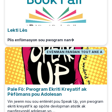
Lekti Lès
Plis enfòmasyon sou pwogram nan
EVÈNMAN PANDAN TOUT ANE A
Pale Fò: Pwogram Ekriti Kreyatif ak
Pèfòmans pou Adolesan
Vin jwenn nou sou entènèt pou Speak Up, yon pwogram
ekriti kreyatif k ap sipòte devlopman atistik ak
pwofesyonèl adolesan yo….