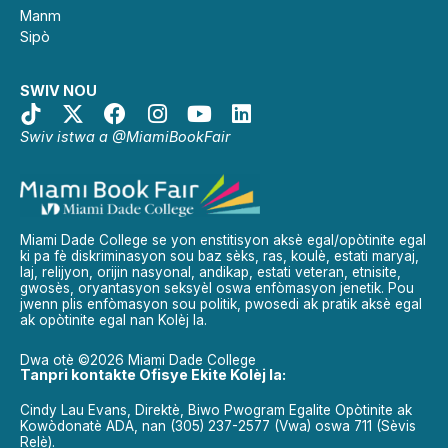
Manm
Sipò
SWIV NOU
Swiv istwa a @MiamiBookFair
Miami Dade College se yon enstitisyon aksè egal/opòtinite egal
ki pa fè diskriminasyon sou baz sèks, ras, koulè, estati maryaj,
laj, relijyon, orijin nasyonal, andikap, estati veteran, etnisite,
gwosès, oryantasyon seksyèl oswa enfòmasyon jenetik. Pou
jwenn plis enfòmasyon sou politik, pwosedi ak pratik aksè egal
ak opòtinite egal nan Kolèj la.
Dwa otè ©2026 Miami Dade College
Tanpri kontakte Ofisye Ekite Kolèj la:
Cindy Lau Evans, Direktè, Biwo Pwogram Egalite Opòtinite ak
Kowòdonatè ADA, nan (305) 237-2577 (Vwa) oswa 711 (Sèvis
Relè).