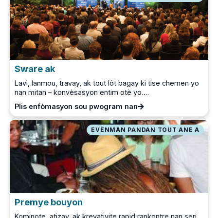
Sware ak
Lavi, lanmou, travay, ak tout lòt bagay ki tise chemen yo
nan mitan – konvèsasyon entim otè yo….
Plis enfòmasyon sou pwogram nan
EVÈNMAN PANDAN TOUT ANE A
Premye bouyon
Kominote, atizay, ak kreyativite rapid rankontre nan seri