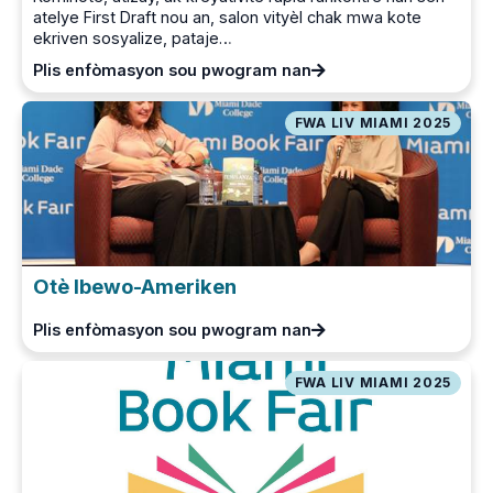
atelye First Draft nou an, salon vityèl chak mwa kote
ekriven sosyalize, pataje…
Plis enfòmasyon sou pwogram nan
FWA LIV MIAMI 2025
Otè Ibewo-Ameriken
Plis enfòmasyon sou pwogram nan
FWA LIV MIAMI 2025