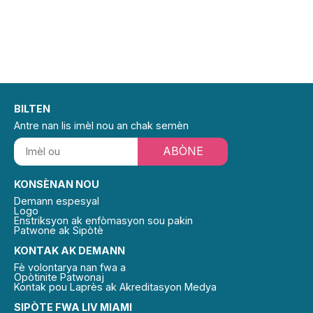
BILTEN
Antre nan lis imèl nou an chak semèn
ABÒNE
KONSÈNAN NOU
Demann espesyal
Logo
Enstriksyon ak enfòmasyon sou pakin
Patwone ak Sipòtè
KONTAK AK DEMANN
Fè volontarya nan fwa a
Opòtinite Patwonaj
Kontak pou Laprès ak Akreditasyon Medya
SIPÒTE FWA LIV MIAMI