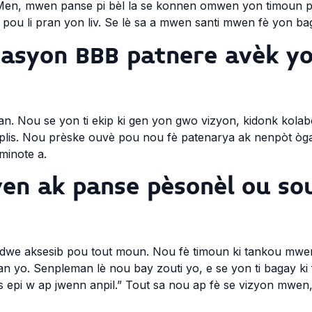
 Men, mwen panse pi bèl la se konnen omwen yon timoun pral
 pou li pran yon liv. Se lè sa a mwen santi mwen fè yon bag
zasyon BBB patnere avèk y
n. Nou se yon ti ekip ki gen yon gwo vizyon, kidonk kola
 plis. Nou prèske ouvè pou nou fè patenarya ak nenpòt òga
minote a.
iyen ak panse pèsonèl ou so
dwe aksesib pou tout moun. Nou fè timoun ki tankou mwen 
an yo. Senpleman lè nou bay zouti yo, e se yon ti bagay ki f
 epi w ap jwenn anpil.” Tout sa nou ap fè se vizyon mwen,