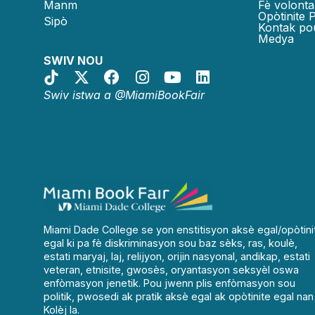
Manm
Fè volonta
Opòtinite 
Sipò
Kontak po
Medya
SWIV NOU
Swiv istwa a @MiamiBookFair
Miami Dade College se yon enstitisyon aksè egal/opòtini
egal ki pa fè diskriminasyon sou baz sèks, ras, koulè,
estati maryaj, laj, relijyon, orijin nasyonal, andikap, estati
veteran, etnisite, gwosès, oryantasyon seksyèl oswa
enfòmasyon jenetik. Pou jwenn plis enfòmasyon sou
politik, pwosedi ak pratik aksè egal ak opòtinite egal nan
Kolèj la.