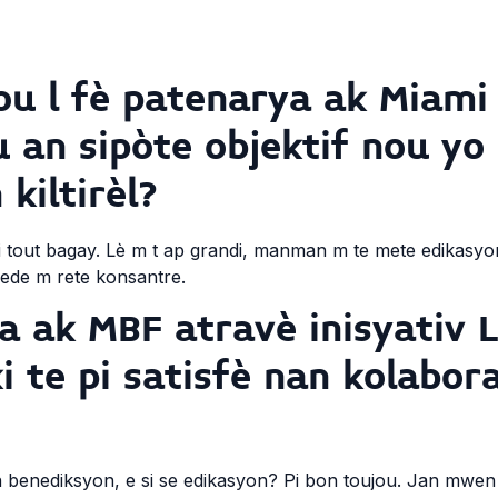
pou l fè patenarya ak Miami
 an sipòte objektif nou yo
kiltirèl?
di tout bagay. Lè m t ap grandi, manman m te mete edikasy
ede m rete konsantre.
a ak MBF atravè inisyativ L
i te pi satisfè nan kolabor
 benediksyon, e si se edikasyon? Pi bon toujou. Jan mwen