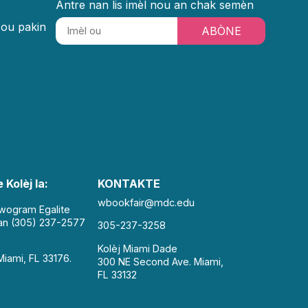
Antre nan lis imèl nou an chak semèn
sou pakin
ABÒNE
 Kolèj la:
KONTAKTE
wbookfair@mdc.edu
Pwogram Egalite
an (305) 237-2577
305-237-3258
Kolèj Miami Dade
Miami, FL 33176.
300 NE Second Ave. Miami,
FL 33132