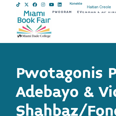
Konekte
Haitian Creole
PWOGRAM
EVÈNMAN K AP VIN
English
Spanish
Pwotagonis 
Adebayo & Vi
Shahbaz/Fon