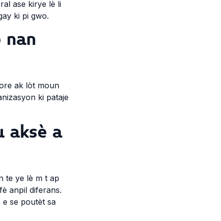
 ase kirye lè li
ay ki pi gwo.
o nan
bore ak lòt moun
nizasyon ki pataje
u aksè a
te ye lè m t ap
è anpil diferans.
 e se poutèt sa