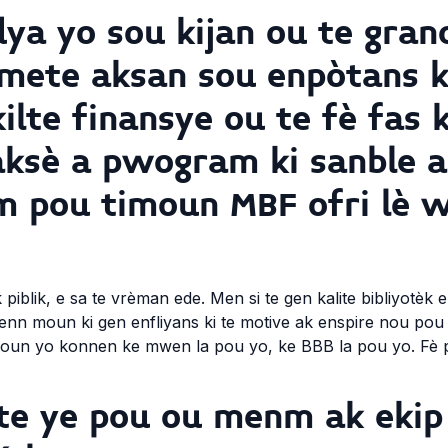
ya yo sou kijan ou te gran
mete aksan sou enpòtans k
kilte finansye ou te fè fas
aksè a pwogram ki sanble 
 pou timoun MBF ofri lè w
iblik, e sa te vrèman ede. Men si te gen kalite bibliyotèk
enn moun ki gen enfliyans ki te motive ak enspire nou pou
le timoun yo konnen ke mwen la pou yo, ke BBB la pou yo. F
te ye pou ou menm ak ekip