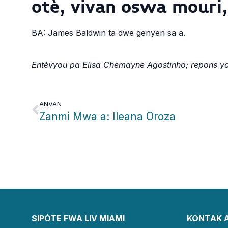
otè, vivan oswa mouri, 
BA: James Baldwin ta dwe genyen sa a.
Entèvyou pa Elisa Chemayne Agostinho; repons yo 
ANVAN
Zanmi Mwa a: Ileana Oroza
SIPÒTE FWA LIV MIAMI
KONTAK 