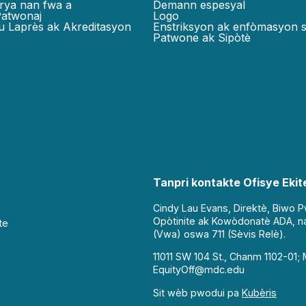
rya nan fwa a
Demann espesyal
Patwonaj
Logo
u Laprès ak Akreditasyon
Enstriksyon ak enfòmasyon 
Patwone ak Sipòtè
Tanpri kontakte Ofisye Ekite
Cindy Lau Evans, Direktè, Biwo 
Opòtinite ak Kowòdonatè ADA, n
te
(Vwa) oswa 711 (Sèvis Relè).
11011 SW 104 St., Chanm 1102-01; 
EquityOff@mdc.edu
Sit wèb pwodui pa
Kubèris