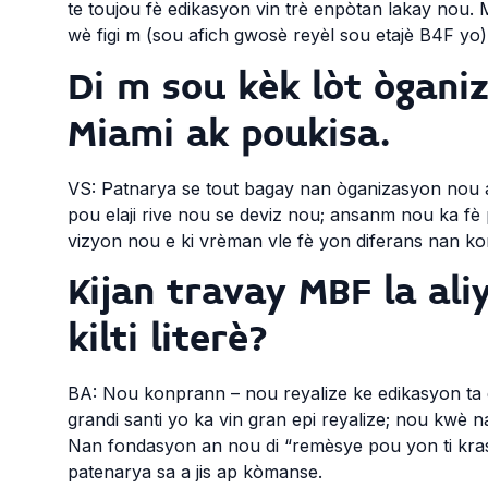
te toujou fè edikasyon vin trè enpòtan lakay nou.
wè figi m (sou afich gwosè reyèl sou etajè B4F yo)
Di m sou kèk lòt ògani
Miami ak poukisa.
VS: Patnarya se tout bagay nan òganizasyon nou a
pou elaji rive nou se deviz nou; ansanm nou ka fè
vizyon nou e ki vrèman vle fè yon diferans nan ko
Kijan travay MBF la al
kilti literè?
BA: Nou konprann – nou reyalize ke edikasyon ta 
grandi santi yo ka vin gran epi reyalize; nou kwè n
Nan fondasyon an nou di “remèsye pou yon ti kras
patenarya sa a jis ap kòmanse.