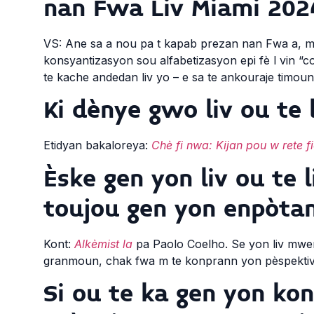
nan Fwa Liv Miami 202
VS: Ane sa a nou pa t kapab prezan nan Fwa a, men
konsyantizasyon sou alfabetizasyon epi fè l vin “coo
te kache andedan liv yo – e sa te ankouraje timoun 
Ki dènye gwo liv ou te l
Etidyan bakaloreya:
Chè fi nwa: Kijan pou w rete fi
Èske gen yon liv ou te 
toujou gen yon enpòta
Kont:
Alkèmist la
pa Paolo Coelho. Se yon liv mwen t
granmoun, chak fwa m te konprann yon pèspektiv 
Si ou te ka gen yon k