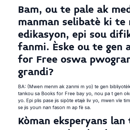
Bam, ou te pale ak med
manman selibatè ki te 
edikasyon, epi sou difi
fanmi. Èske ou te gen 
for Free oswa pwogram
grandi?
BA: (Mwen menm ak zanmi m yo) te gen bibliyotèk p
tankou sa Books for Free bay yo, nou pa t gen ok
yo. Epi plis pase jis sipòte etajè liv yo, mwen v
se jis youn nan fason m ap fè sa.
Kòman eksperyans lan 