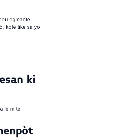
k pou ogmante
ò, kote tikè sa yo
esan ki
a lè m te
nenpòt