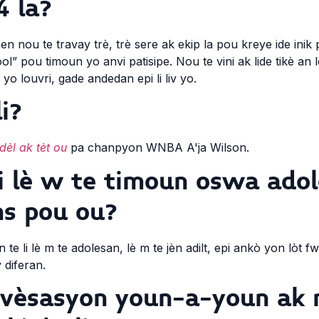
4 la?
 nou te travay trè, trè sere ak ekip la pou kreye ide ini
l” pou timoun yo anvi patisipe. Nou te vini ak lide tikè an l
yo louvri, gade andedan epi li liv yo.
i?
dèl ak tèt ou
pa chanpyon WNBA A'ja Wilson.
li lè w te timoun oswa adol
ns pou ou?
e li lè m te adolesan, lè m te jèn adilt, epi ankò yon lòt fw
diferan.
onvèsasyon youn-a-youn ak 