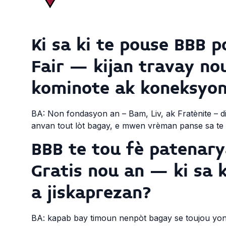
Ki sa ki te pouse BBB 
Fair – kijan travay nou
kominote ak koneksyon 
BA: Non fondasyon an – Bam, Liv, ak Fratènite – 
anvan tout lòt bagay, e mwen vrèman panse sa te 
BBB te tou fè patenary
Gratis nou an – ki sa k
a jiskaprezan?
BA: kapab bay timoun nenpòt bagay se toujou yon