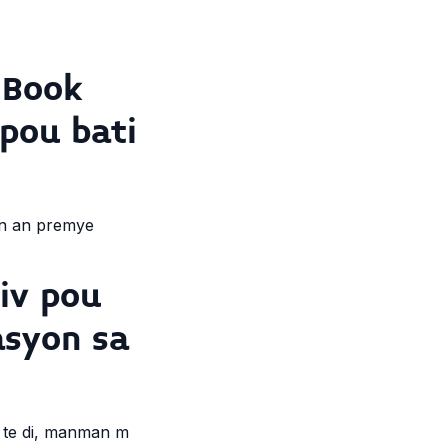
 Book
 pou bati
on an premye
iv pou
asyon sa
 te di, manman m