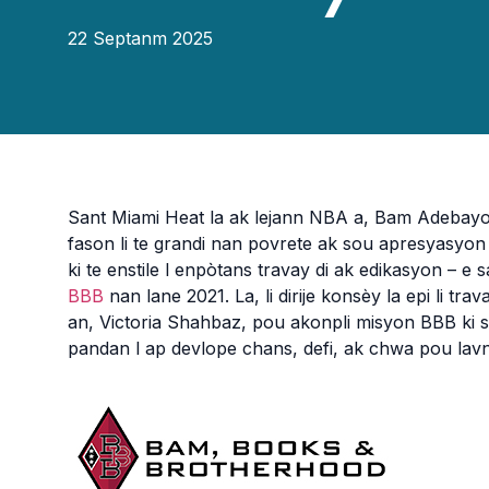
22 Septanm 2025
Sant Miami Heat la ak lejann NBA a, Bam Adebayo
fason li te grandi nan povrete ak sou apresyasyon
ki te enstile l enpòtans travay di ak edikasyon – e
BBB
nan lane 2021. La, li dirije konsèy la epi li tr
an, Victoria Shahbaz, pou akonpli misyon BBB ki s
pandan l ap devlope chans, defi, ak chwa pou lavn