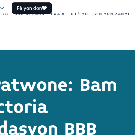
Fè yon don
I YO
SOU DEMANN
FWA A
OTÈ YO
VIN YON ZANMI
Patwone: Bam
ctoria
dasyon BBB