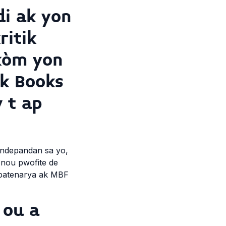
di ak yon
ritik
 kòm yon
ak Books
 t ap
 endepandan sa yo,
 nou pwofite de
è patenarya ak MBF
 ou a