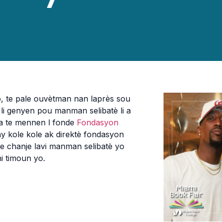
, te pale ouvètman nan laprès sou
 li genyen pou manman selibatè li a
 sa te mennen l fonde
Fondasyon
avay kole kole ak direktè fondasyon
e chanje lavi manman selibatè yo
i timoun yo.