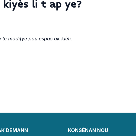
kiyès li t ap ye?
te modifye pou espas ak klèti.
AK DEMANN
KONSÈNAN NOU