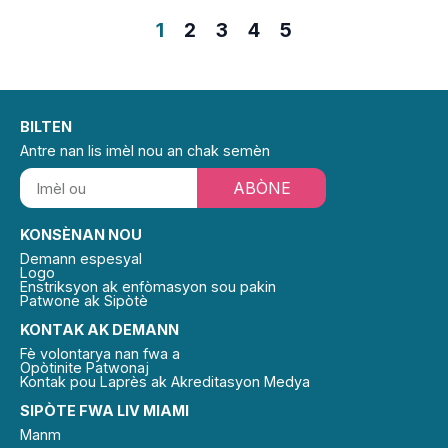
1
2
3
4
5
BILTEN
Antre nan lis imèl nou an chak semèn
ABÒNE
KONSÈNAN NOU
Demann espesyal
Logo
Enstriksyon ak enfòmasyon sou pakin
Patwone ak Sipòtè
KONTAK AK DEMANN
Fè volontarya nan fwa a
Opòtinite Patwonaj
Kontak pou Laprès ak Akreditasyon Medya
SIPÒTE FWA LIV MIAMI
Manm