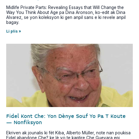
Midlife Private Parts: Revealing Essays that Will Change the
Way You Think About Age pa Dina Aronson, ko-edit ak Dina
Alvarez, se yon koleksyon ki gen anpil sans e ki revele anpil
bagay.
Li plis »
Fidel Kont Che: Yon Dènye Souf Yo Pa T Koute
– Nonfiksyon
Ekriven ak jounalis ki fèt Kiba, Alberto Müller, note nan poukisa
Fidel abandone Che? ke lè yo te kaptire Che Guevara epi