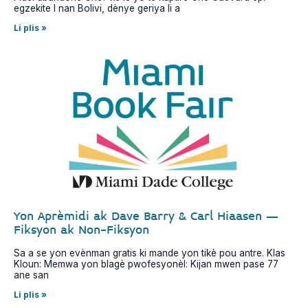
egzekite l nan Bolivi, dènye geriya li a
Li plis »
Yon Aprèmidi ak Dave Barry & Carl Hiaasen –
Fiksyon ak Non-Fiksyon
Sa a se yon evènman gratis ki mande yon tikè pou antre. Klas
Kloun: Memwa yon blagè pwofesyonèl: Kijan mwen pase 77
ane san
Li plis »