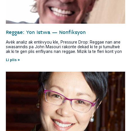
Reggae: Yon Istwa – Nonfiksyon
Avèk analiz ak entèvyou kle, Pressure Drop: Reggae nan ane
swasanndis pa John Masouri rakonte dekad ki te pi tumultwè
ak ki te gen plis enfliyans nan reggae. Mizik la te fleri kont yon
Li plis »