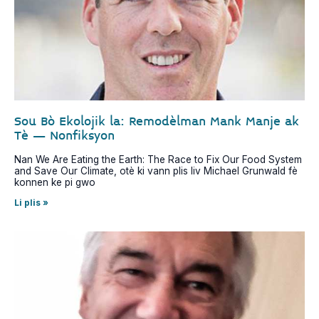
Sou Bò Ekolojik la: Remodèlman Mank Manje ak
Tè – Nonfiksyon
Nan We Are Eating the Earth: The Race to Fix Our Food System
and Save Our Climate, otè ki vann plis liv Michael Grunwald fè
konnen ke pi gwo
Li plis »