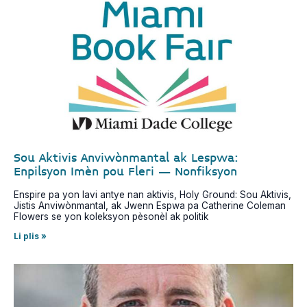
Sou Aktivis Anviwònmantal ak Lespwa:
Enpilsyon Imèn pou Fleri – Nonfiksyon
Enspire pa yon lavi antye nan aktivis, Holy Ground: Sou Aktivis,
Jistis Anviwònmantal, ak Jwenn Espwa pa Catherine Coleman
Flowers se yon koleksyon pèsonèl ak politik
Li plis »