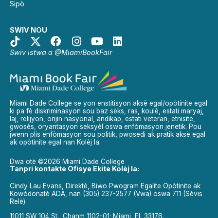
Sipò
SWIV NOU
Swiv istwa a @MiamiBookFair
Miami Dade College se yon enstitisyon aksè egal/opòtinite egal
ki pa fè diskriminasyon sou baz sèks, ras, koulè, estati maryaj,
laj, relijyon, orijin nasyonal, andikap, estati veteran, etnisite,
gwosès, oryantasyon seksyèl oswa enfòmasyon jenetik. Pou
jwenn plis enfòmasyon sou politik, pwosedi ak pratik aksè egal
ak opòtinite egal nan Kolèj la.
Dwa otè ©2026 Miami Dade College
Tanpri kontakte Ofisye Ekite Kolèj la:
Cindy Lau Evans, Direktè, Biwo Pwogram Egalite Opòtinite ak
Kowòdonatè ADA, nan (305) 237-2577 (Vwa) oswa 711 (Sèvis
Relè).
11011 SW 104 St., Chanm 1102-01; Miami, FL 33176.