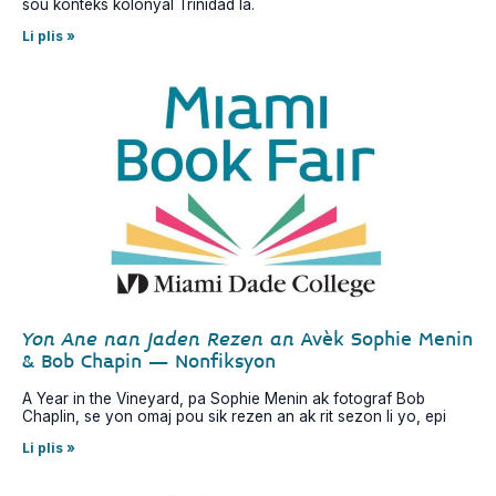
sou kontèks kolonyal Trinidad la.
Li plis »
Yon Ane nan Jaden Rezen an
Avèk Sophie Menin
& Bob Chapin – Nonfiksyon
A Year in the Vineyard, pa Sophie Menin ak fotograf Bob
Chaplin, se yon omaj pou sik rezen an ak rit sezon li yo, epi
Li plis »