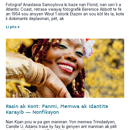
Fotograf Anastasia Samoylova ki baze nan Florid, nan seri li a
Atlantic Coast, retrase vwayaj fotografik Berenice Abbott te fè
an 1954 sou ansyen Wout 1 istorik Etazini an sou kòt lès la, kote
li dokimante deplasman, pèt, ak
Li plis »
Rasin ak Kont: Fanmi, Memwa ak Idantite
Karayib – Nonfiksyon
Nan Kijan pou w pa gen manman: Yon memwa Trinidadyen,
Camille U. Adams trase liy fay ki genyen ant manman ak pitit