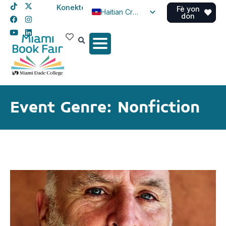
Konekte
Fè yon
Haitian Creole
don
English
Spanish
Event Genre: Nonfiction