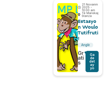
21 Novanm
2025 -
10:00 am
Tè Marekaj
Stanza
Estasyo
n Woulo
Tutifruti
!
Anglè
Gr
Ga
ati
de
det
s
ay
yo