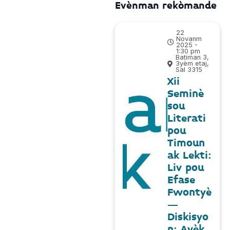
Evènman rekòmande
22
Novanm
2025 -
1:30 pm
Batiman 3,
3yèm etaj,
Sal 3315
Xii
Seminè
sou
Literati
pou
Timoun
ak Lekti:
Liv pou
Efase
Fwontyè
–
Diskisyo
n: Avèk