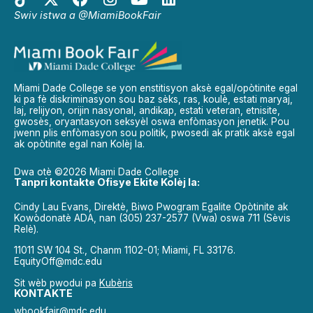
Swiv istwa a @MiamiBookFair
Miami Dade College se yon enstitisyon aksè egal/opòtinite egal
ki pa fè diskriminasyon sou baz sèks, ras, koulè, estati maryaj,
laj, relijyon, orijin nasyonal, andikap, estati veteran, etnisite,
gwosès, oryantasyon seksyèl oswa enfòmasyon jenetik. Pou
jwenn plis enfòmasyon sou politik, pwosedi ak pratik aksè egal
ak opòtinite egal nan Kolèj la.
Dwa otè ©2026 Miami Dade College
Tanpri kontakte Ofisye Ekite Kolèj la:
Cindy Lau Evans, Direktè, Biwo Pwogram Egalite Opòtinite ak
Kowòdonatè ADA, nan (305) 237-2577 (Vwa) oswa 711 (Sèvis
Relè).
11011 SW 104 St., Chanm 1102-01; Miami, FL 33176.
EquityOff@mdc.edu
Sit wèb pwodui pa
Kubèris
KONTAKTE
wbookfair@mdc.edu