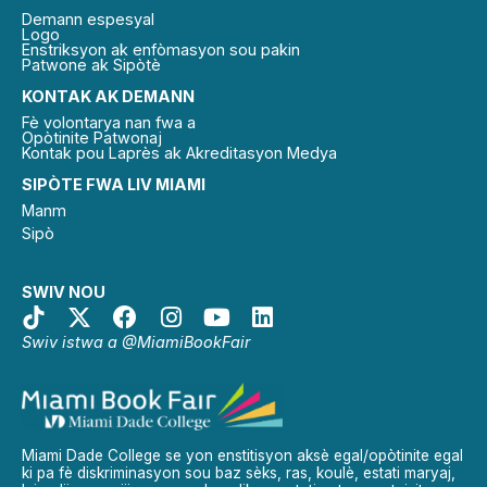
Demann espesyal
Logo
Enstriksyon ak enfòmasyon sou pakin
Patwone ak Sipòtè
KONTAK AK DEMANN
Fè volontarya nan fwa a
Opòtinite Patwonaj
Kontak pou Laprès ak Akreditasyon Medya
SIPÒTE FWA LIV MIAMI
Manm
Sipò
SWIV NOU
Swiv istwa a @MiamiBookFair
Miami Dade College se yon enstitisyon aksè egal/opòtinite egal
ki pa fè diskriminasyon sou baz sèks, ras, koulè, estati maryaj,