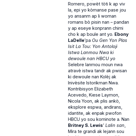
Romero, powèt tòti k ap viv
la, epi yo kòmanse pase jou
yo ansanm ap li woman
romans bò pisin nan – pandan
y ap eseye konprann chimi
cho k ap boule ant yo.
Ebony
LaDelle
’pa
Ou Gen Yon Plas
Isit La Tou: Yon Antoloji
Istwa Lanmou Nwa ki
dewoule nan HBCU yo
Selebre lanmou moun nwa
atravè istwa tandr ak pwisan
ki dewoule nan Kolèj ak
Inivèsite Istorikman Nwa.
Kontribisyon Elizabeth
Acevedo, Kiese Laymon,
Nicola Yoon, ak plis ankò,
eksplore espwa, andirans,
idantite, ak enpak pwofon
HBCU yo sou kominote a. Nan
Britney S. Lewis
’
Lalin san
,
Mira te grandi ak lejann sou