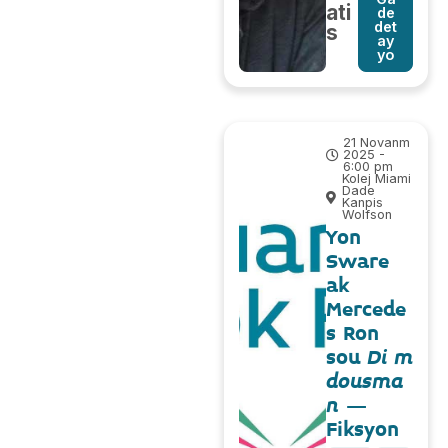
ati
de
det
s
ay
yo
21 Novanm
2025 -
6:00 pm
Kolej Miami
Dade
Kanpis
Wolfson
Yon
Sware
ak
Mercede
s Ron
sou
Di m
dousma
n
–
Fiksyon