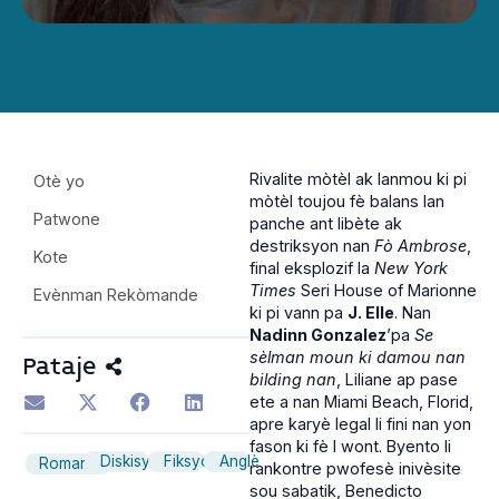
Rivalite mòtèl ak lanmou ki pi
Otè yo
mòtèl toujou fè balans lan
Patwone
panche ant libète ak
destriksyon nan
Fò Ambrose
,
Kote
final eksplozif la
New York
Times
Seri House of Marionne
Evènman Rekòmande
ki pi vann pa
J. Elle
. Nan
Nadinn Gonzalez
’pa
Se
sèlman moun ki damou nan
Pataje
bilding nan
, Liliane ap pase
ete a nan Miami Beach, Florid,
apre karyè legal li fini nan yon
fason ki fè l wont. Byento li
Diskisyon
Fiksyon
Anglè
Romans
rankontre pwofesè inivèsite
sou sabatik, Benedicto