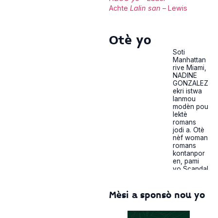
Achte
Lalin san
– Lewis
Otè yo
Soti
Manhattan
rive Miami,
NADINE
GONZALEZ
ekri istwa
lanmou
modèn pou
lektè
romans
jodi a. Otè
nèf woman
romans
kontanpor
en, pami
yo Scandal
In The VIP
Suite ak
What
Mèsi a sponsò nou yo
Happens In
Miami…,
dènye