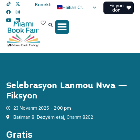
Konekte
Fè yon
Haitian Creole
don
English
Spanish
Selebrasyon Lanmou Nwa –
Fiksyon
23 Novanm 2025 - 2:00 pm
Batiman 8, Dezyèm etaj, Chanm 8202
Gratis