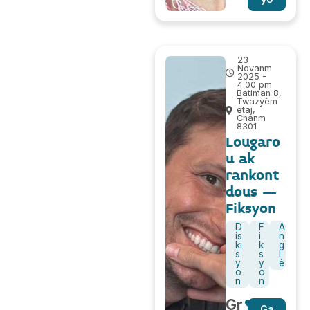
23
Novanm
2025 -
4:00 pm
Batiman 8,
Twazyèm
etaj,
Chanm
8301
Lougaro
u ak
rankont
dous –
Fiksyon
D
F
A
is
i
n
ki
k
g
s
s
l
y
y
è
o
o
n
n
Gr
Ga