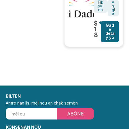
Fik
A
sy
n
on
gl
è
$
Gad
1
e
deta
8
y yo
BILTEN
Antre nan lis imèl nou an chak semèn
ABÒNE
KONSÈNAN NOU