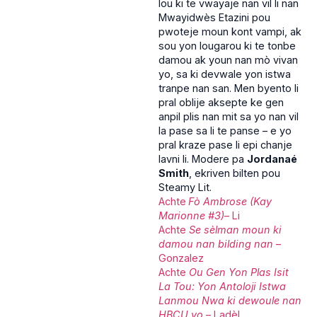
lou ki te vwayaje nan vil li nan
Mwayidwès Etazini pou
pwoteje moun kont vampi, ak
sou yon lougarou ki te tonbe
damou ak youn nan mò vivan
yo, sa ki devwale yon istwa
tranpe nan san. Men byento li
pral oblije aksepte ke gen
anpil plis nan mit sa yo nan vil
la pase sa li te panse – e yo
pral kraze pase li epi chanje
lavni li. Modere pa
Jordanaé
Smith
, ekriven bilten pou
Steamy Lit.
Achte
Fò Ambrose (Kay
Marionne #3)
– Li
Achte
Se sèlman moun ki
damou nan bilding nan
–
Gonzalez
Achte
Ou Gen Yon Plas Isit
La Tou: Yon Antoloji Istwa
Lanmou Nwa ki dewoule nan
HBCU yo
– Ladèl