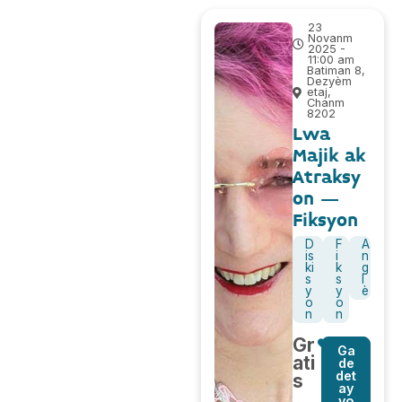
23
Novanm
2025 -
11:00 am
Batiman 8,
Dezyèm
etaj,
Chanm
8202
Lwa
Majik ak
Atraksy
on –
Fiksyon
D
F
A
is
i
n
ki
k
g
s
s
l
y
y
è
o
o
n
n
Gr
Ga
ati
de
det
s
ay
yo