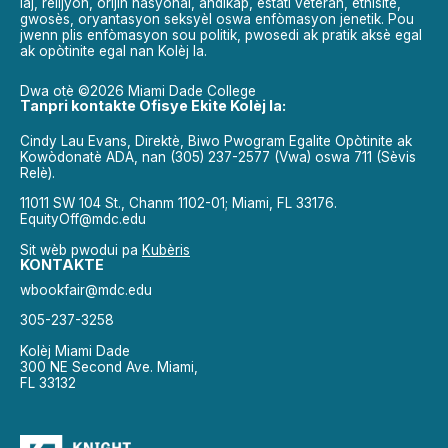
laj, relijyon, orijin nasyonal, andikap, estati veteran, etnisite,
gwosès, oryantasyon seksyèl oswa enfòmasyon jenetik. Pou
jwenn plis enfòmasyon sou politik, pwosedi ak pratik aksè egal
ak opòtinite egal nan Kolèj la.
Dwa otè ©2026 Miami Dade College
Tanpri kontakte Ofisye Ekite Kolèj la:
Cindy Lau Evans, Direktè, Biwo Pwogram Egalite Opòtinite ak
Kowòdonatè ADA, nan (305) 237-2577 (Vwa) oswa 711 (Sèvis
Relè).
11011 SW 104 St., Chanm 1102-01; Miami, FL 33176.
EquityOff@mdc.edu
Sit wèb pwodui pa
Kubèris
KONTAKTE
wbookfair@mdc.edu
305-237-3258
Kolèj Miami Dade
300 NE Second Ave. Miami,
FL 33132