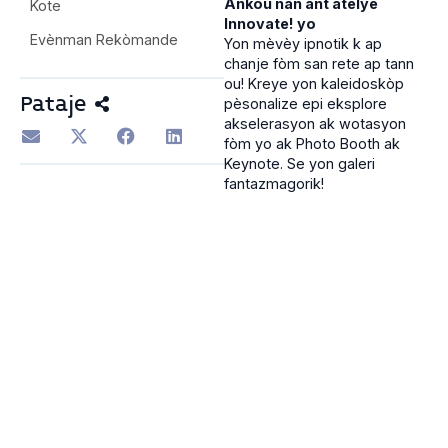
Ankou nan ant atelye
Kote
Innovate! yo
Evènman Rekòmande
Yon mèvèy ipnotik k ap
chanje fòm san rete ap tann
ou! Kreye yon kaleidoskòp
Pataje
pèsonalize epi eksplore
akselerasyon ak wotasyon
fòm yo ak Photo Booth ak
Keynote. Se yon galeri
fantazmagorik!