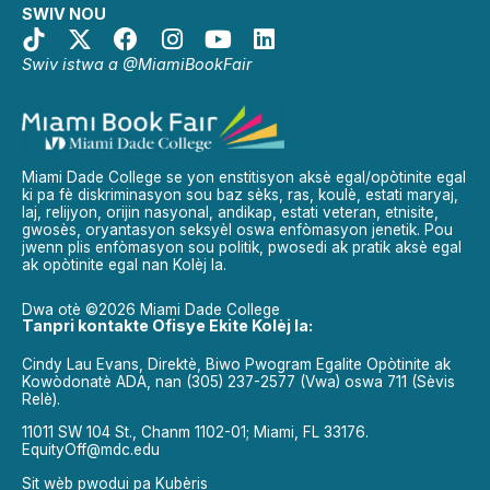
SWIV NOU
Swiv istwa a @MiamiBookFair
Miami Dade College se yon enstitisyon aksè egal/opòtinite egal
ki pa fè diskriminasyon sou baz sèks, ras, koulè, estati maryaj,
laj, relijyon, orijin nasyonal, andikap, estati veteran, etnisite,
gwosès, oryantasyon seksyèl oswa enfòmasyon jenetik. Pou
jwenn plis enfòmasyon sou politik, pwosedi ak pratik aksè egal
ak opòtinite egal nan Kolèj la.
Dwa otè ©2026 Miami Dade College
Tanpri kontakte Ofisye Ekite Kolèj la:
Cindy Lau Evans, Direktè, Biwo Pwogram Egalite Opòtinite ak
Kowòdonatè ADA, nan (305) 237-2577 (Vwa) oswa 711 (Sèvis
Relè).
11011 SW 104 St., Chanm 1102-01; Miami, FL 33176.
EquityOff@mdc.edu
Sit wèb pwodui pa
Kubèris