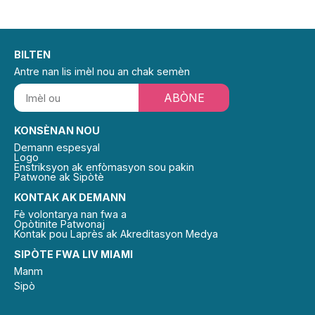
BILTEN
Antre nan lis imèl nou an chak semèn
ABÒNE
KONSÈNAN NOU
Demann espesyal
Logo
Enstriksyon ak enfòmasyon sou pakin
Patwone ak Sipòtè
KONTAK AK DEMANN
Fè volontarya nan fwa a
Opòtinite Patwonaj
Kontak pou Laprès ak Akreditasyon Medya
SIPÒTE FWA LIV MIAMI
Manm
Sipò