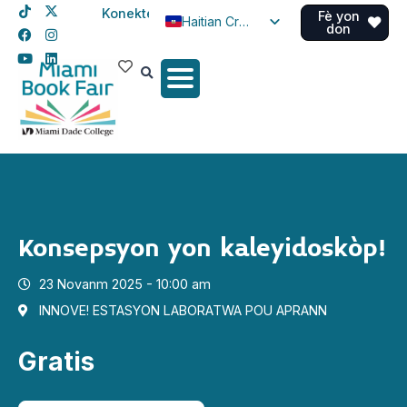
Konekte
Fè yon
Haitian Creole
don
English
Spanish
Konsepsyon yon kaleyidoskòp!
23 Novanm 2025 - 10:00 am
INNOVE! ESTASYON LABORATWA POU APRANN
Gratis