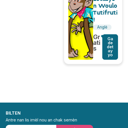
n Woulo
Tutifruti
!
Anglè
Gr
Ga
ati
de
det
s
ay
yo
BILTEN
Antre nan lis imèl nou an chak semèn