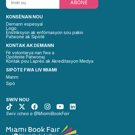
ABÒNE
KONSÈNAN NOU
Demann espesyal
Logo
Enstriksyon ak enfòmasyon sou pakin
Patwone ak Sipòtè
KONTAK AK DEMANN
Fè volontarya nan fwa a
Opòtinite Patwonaj
Kontak pou Laprès ak Akreditasyon Medya
SIPÒTE FWA LIV MIAMI
Manm
Sipò
SWIV NOU
Swiv istwa a @MiamiBookFair