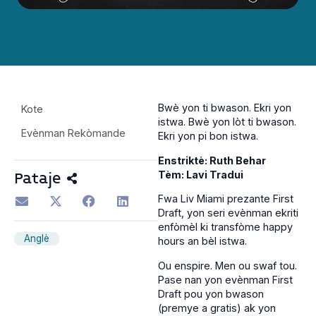
Bwè yon ti bwason. Ekri yon
Kote
istwa. Bwè yon lòt ti bwason.
Evènman Rekòmande
Ekri yon pi bon istwa.
Enstriktè: Ruth Behar
Tèm: Lavi Tradui
Pataje
Fwa Liv Miami prezante First
Draft, yon seri evènman ekriti
enfòmèl ki transfòme happy
Anglè
hours an bèl istwa.
Ou enspire. Men ou swaf tou.
Pase nan yon evènman First
Draft pou yon bwason
(premye a gratis) ak yon