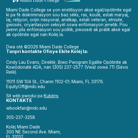
Miami Dade College se yon enstitisyon aksè egal/opòtinite egal
ki pa fè diskriminasyon sou baz sèks, ras, koulè, estati maryaj,
laj, relijyon, orijin nasyonal, andikap, estati veteran, etnisite,
gwosès, oryantasyon seksyèl oswa enfòmasyon jenetik. Pou
jwenn plis enfòmasyon sou politik, pwosedi ak pratik aksè egal
ak opòtinite egal nan Kolèj la.
Dwa otè ©2026 Miami Dade College
Tanpri kontakte Ofisye Ekite Kolèj la:
Cindy Lau Evans, Direktè, Biwo Pwogram Egalite Opòtinite ak
Kowòdonatè ADA, nan (305) 237-2577 (Vwa) oswa 711 (Sèvis
Relè).
11011 SW 104 St., Chanm 1102-01; Miami, FL 33176.
EquityOff@mdc.edu
Sit wèb pwodui pa
Kubèris
KONTAKTE
wbookfair@mdc.edu
305-237-3258
Kolèj Miami Dade
300 NE Second Ave. Miami,
FL 33132