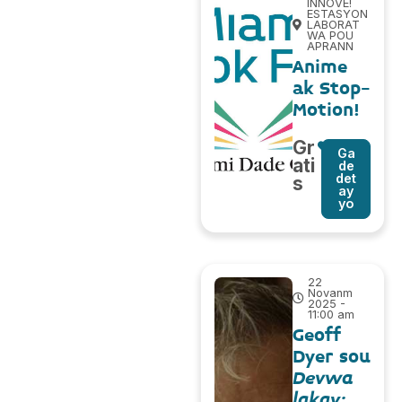
INNOVE!
ESTASYON
LABORAT
WA POU
APRANN
Anime
ak Stop-
Motion!
Gr
Ga
ati
de
det
s
ay
yo
22
Novanm
2025 -
11:00 am
Geoff
Dyer sou
Devwa
lakay: