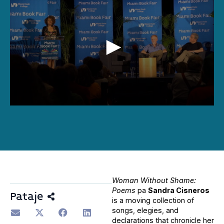
0
seconds
of
1
hour,
10
minutes,
30
seconds
Woman Without Shame:
Poems
pa
Sandra Cisneros
Pataje
is a moving collection of
songs, elegies, and
declarations that chronicle her