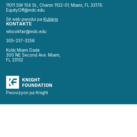
11011 SW 104 St., Chanm 1102-01; Miami, FL 33176.
EquityOff@mdc.edu
Sit wèb pwodui pa
Kubèris
KONTAKTE
wbookfair@mdc.edu
305-237-3258
Kolèj Miami Dade
300 NE Second Ave. Miami,
FL 33132
Pwovizyon pa Knight