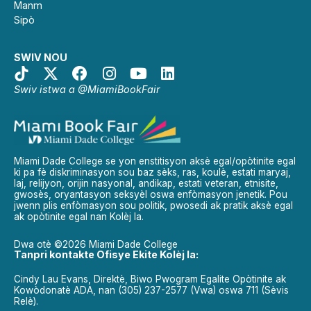
Manm
Sipò
SWIV NOU
Swiv istwa a @MiamiBookFair
Miami Dade College se yon enstitisyon aksè egal/opòtinite egal
ki pa fè diskriminasyon sou baz sèks, ras, koulè, estati maryaj,
laj, relijyon, orijin nasyonal, andikap, estati veteran, etnisite,
gwosès, oryantasyon seksyèl oswa enfòmasyon jenetik. Pou
jwenn plis enfòmasyon sou politik, pwosedi ak pratik aksè egal
ak opòtinite egal nan Kolèj la.
Dwa otè ©2026 Miami Dade College
Tanpri kontakte Ofisye Ekite Kolèj la:
Cindy Lau Evans, Direktè, Biwo Pwogram Egalite Opòtinite ak
Kowòdonatè ADA, nan (305) 237-2577 (Vwa) oswa 711 (Sèvis
Relè).