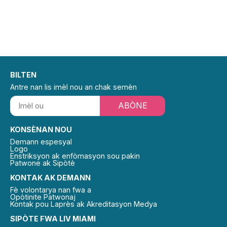
BILTEN
Antre nan lis imèl nou an chak semèn
ABÒNE
KONSÈNAN NOU
Demann espesyal
Logo
Enstriksyon ak enfòmasyon sou pakin
Patwone ak Sipòtè
KONTAK AK DEMANN
Fè volontarya nan fwa a
Opòtinite Patwonaj
Kontak pou Laprès ak Akreditasyon Medya
SIPÒTE FWA LIV MIAMI