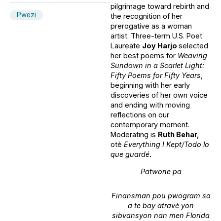
pilgrimage toward rebirth and
Pwezi
the recognition of her
prerogative as a woman
artist. Three-term U.S. Poet
Laureate
Joy Harjo
selected
her best poems for
Weaving
Sundown in a Scarlet Light:
Fifty Poems for Fifty Years
,
beginning with her early
discoveries of her own voice
and ending with moving
reflections on our
contemporary moment.
Moderating is
Ruth Behar,
otè
Everything I Kept/Todo lo
que guardé
.
Patwone pa
Finansman pou pwogram sa
a te bay atravè yon
sibvansyon nan men Florida