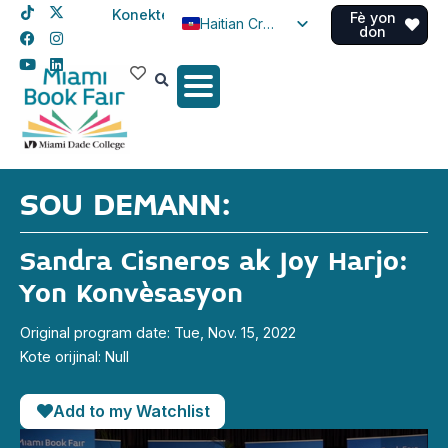
Konekte
Fè yon
Haitian Creole
don
English
Spanish
SOU DEMANN:
Sandra Cisneros ak Joy Harjo:
Yon Konvèsasyon
Original program date: Tue, Nov. 15, 2022
Kote orijinal: Null
Add to my Watchlist