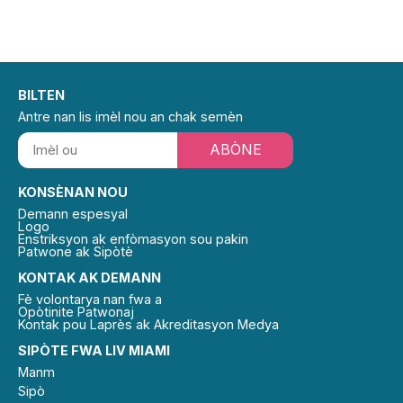
BILTEN
Antre nan lis imèl nou an chak semèn
ABÒNE
KONSÈNAN NOU
Demann espesyal
Logo
Enstriksyon ak enfòmasyon sou pakin
Patwone ak Sipòtè
KONTAK AK DEMANN
Fè volontarya nan fwa a
Opòtinite Patwonaj
Kontak pou Laprès ak Akreditasyon Medya
SIPÒTE FWA LIV MIAMI
Manm
Sipò