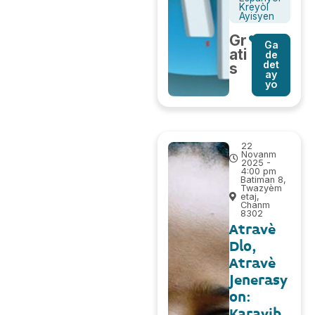
Kreyòl
Ayisyen
Gr
Ga
ati
de
det
s
ay
yo
22
Novanm
2025 -
4:00 pm
Batiman 8,
Twazyèm
etaj,
Chanm
8302
Atravè
Dlo,
Atravè
Jenerasy
on:
Karayib