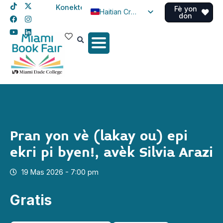
Konekte
Fè yon
Haitian Creole
don
English
Spanish
Pran yon vè (lakay ou) epi
ekri pi byen!, avèk Silvia Arazi
19 Mas 2026 - 7:00 pm
Gratis