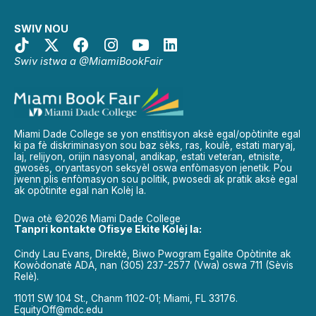
SWIV NOU
Swiv istwa a @MiamiBookFair
Miami Dade College se yon enstitisyon aksè egal/opòtinite egal
ki pa fè diskriminasyon sou baz sèks, ras, koulè, estati maryaj,
laj, relijyon, orijin nasyonal, andikap, estati veteran, etnisite,
gwosès, oryantasyon seksyèl oswa enfòmasyon jenetik. Pou
jwenn plis enfòmasyon sou politik, pwosedi ak pratik aksè egal
ak opòtinite egal nan Kolèj la.
Dwa otè ©2026 Miami Dade College
Tanpri kontakte Ofisye Ekite Kolèj la:
Cindy Lau Evans, Direktè, Biwo Pwogram Egalite Opòtinite ak
Kowòdonatè ADA, nan (305) 237-2577 (Vwa) oswa 711 (Sèvis
Relè).
11011 SW 104 St., Chanm 1102-01; Miami, FL 33176.
EquityOff@mdc.edu