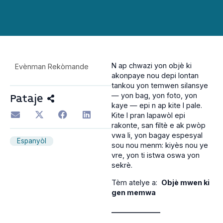
N ap chwazi yon objè ki
Evènman Rekòmande
akonpaye nou depi lontan
tankou yon temwen silansye
— yon bag, yon foto, yon
Pataje
kaye — epi n ap kite l pale.
Kite l pran lapawòl epi
rakonte, san filtè e ak pwòp
vwa li, yon bagay espesyal
Espanyòl
sou nou menm: kiyès nou ye
vre, yon ti istwa oswa yon
sekrè.
Tèm atelye a:
Objè mwen ki
gen memwa
______________