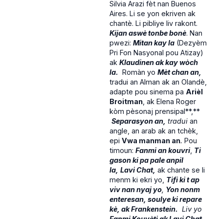
Silvia Arazi fèt nan Buenos
Aires. Li se yon ekriven ak
chantè. Li pibliye liv rakont.
Kijan aswè tonbe bonè
. Nan
pwezi:
Mitan kay la
(Dezyèm
Pri Fon Nasyonal pou Atizay)
ak
Klaudinen ak kay wòch
la.
Romàn yo
Mèt chan an,
tradui an Alman ak an Olandè,
adapte pou sinema pa
Arièl
Broitman
, ak Elena Roger
kòm pèsonaj prensipal**,**
Separasyon an,
tradui
an
angle, an arab ak an tchèk,
epi
Vwa manman an
.
Pou
timoun:
Fanmi an kouvri
,
Ti
gason ki pa pale anpil
la,
Lavi Chat,
ak chante se li
menm ki ekri yo,
Tifi ki t ap
viv nan nyaj yo
,
Yon nonm
enteresan, soulye ki repare
kè, ak Frankenstein.
Liv yo
Fanmi Kouvèti ak Lavi Chat