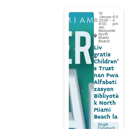
15
-
Janvye
6:0
2026 -
0
8:00
pm
am
Bibliyotèk
North
Miami
Beach
Liv
gratis
Children'
s Trust
nan Fwa
Alfabeti
zasyon
Bibliyotè
k North
Miami
Beach la
Anglè
Espanyòl