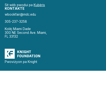
Sit wèb pwodui pa
Kubèris
KONTAKTE
wbookfair@mdc.edu
305-237-3258
Kolèj Miami Dade
300 NE Second Ave. Miami,
FL 33132
Pwovizyon pa Knight