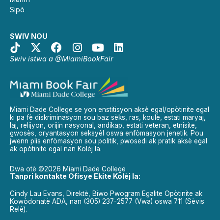
Sipò
SWIV NOU
Swiv istwa a @MiamiBookFair
Miami Dade College se yon enstitisyon aksè egal/opòtinite egal
ki pa fè diskriminasyon sou baz sèks, ras, koulè, estati maryaj,
laj, relijyon, orijin nasyonal, andikap, estati veteran, etnisite,
gwosès, oryantasyon seksyèl oswa enfòmasyon jenetik. Pou
jwenn plis enfòmasyon sou politik, pwosedi ak pratik aksè egal
ak opòtinite egal nan Kolèj la.
Dwa otè ©2026 Miami Dade College
Tanpri kontakte Ofisye Ekite Kolèj la:
Cindy Lau Evans, Direktè, Biwo Pwogram Egalite Opòtinite ak
Kowòdonatè ADA, nan (305) 237-2577 (Vwa) oswa 711 (Sèvis
Relè).