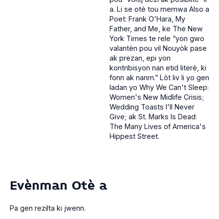
a. Li se otè tou memwa Also a
Poet: Frank O'Hara, My
Father, and Me, ke The New
York Times te rele “yon gwo
valantèn pou vil Nouyòk pase
ak prezan, epi yon
kontribisyon nan etid literè, ki
fonn ak nanm.” Lòt liv li yo gen
ladan yo Why We Can't Sleep:
Women's New Midlife Crisis;
Wedding Toasts I'll Never
Give; ak St. Marks Is Dead:
The Many Lives of America's
Hippest Street.
Evènman Otè a
Pa gen rezilta ki jwenn.