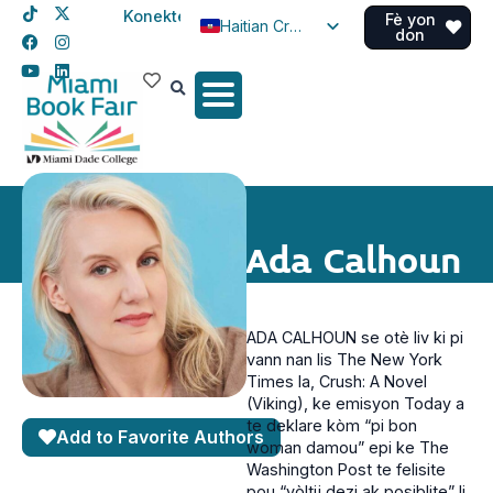
Konekte
Fè yon
Haitian Creole
don
English
Spanish
Ada Calhoun
ADA CALHOUN se otè liv ki pi
vann nan lis The New York
Times la, Crush: A Novel
(Viking), ke emisyon Today a
te deklare kòm “pi bon
Add to Favorite Authors
woman damou” epi ke The
Washington Post te felisite
pou “vòltij dezi ak posiblite” li