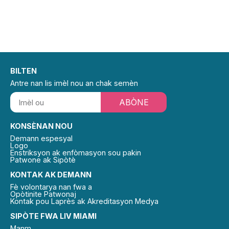
BILTEN
Antre nan lis imèl nou an chak semèn
ABÒNE
KONSÈNAN NOU
Demann espesyal
Logo
Enstriksyon ak enfòmasyon sou pakin
Patwone ak Sipòtè
KONTAK AK DEMANN
Fè volontarya nan fwa a
Opòtinite Patwonaj
Kontak pou Laprès ak Akreditasyon Medya
SIPÒTE FWA LIV MIAMI
Manm