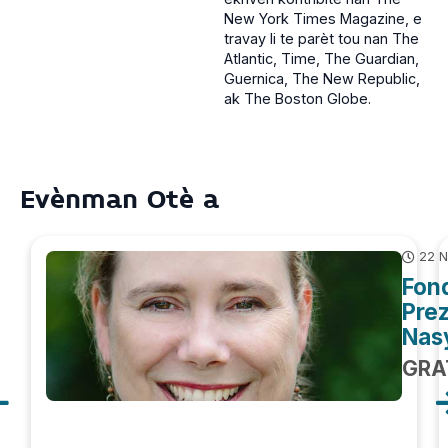
New York Times Magazine, e
travay li te parèt tou nan The
Atlantic, Time, The Guardian,
Guernica, The New Republic,
ak The Boston Globe.
Evènman Otè a
22 N
Fond
Prez
Nasy
GRA