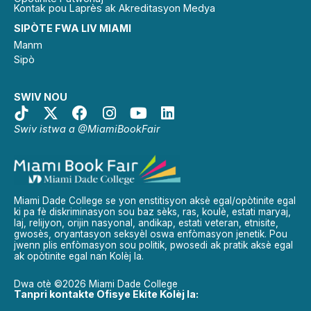
Kontak pou Laprès ak Akreditasyon Medya
SIPÒTE FWA LIV MIAMI
Manm
Sipò
SWIV NOU
Swiv istwa a @MiamiBookFair
Miami Dade College se yon enstitisyon aksè egal/opòtinite egal
ki pa fè diskriminasyon sou baz sèks, ras, koulè, estati maryaj,
laj, relijyon, orijin nasyonal, andikap, estati veteran, etnisite,
gwosès, oryantasyon seksyèl oswa enfòmasyon jenetik. Pou
jwenn plis enfòmasyon sou politik, pwosedi ak pratik aksè egal
ak opòtinite egal nan Kolèj la.
Dwa otè ©2026 Miami Dade College
Tanpri kontakte Ofisye Ekite Kolèj la: