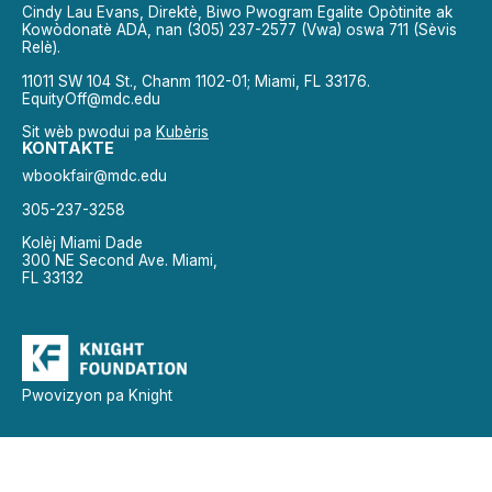
Cindy Lau Evans, Direktè, Biwo Pwogram Egalite Opòtinite ak
Kowòdonatè ADA, nan (305) 237-2577 (Vwa) oswa 711 (Sèvis
Relè).
11011 SW 104 St., Chanm 1102-01; Miami, FL 33176.
EquityOff@mdc.edu
Sit wèb pwodui pa
Kubèris
KONTAKTE
wbookfair@mdc.edu
305-237-3258
Kolèj Miami Dade
300 NE Second Ave. Miami,
FL 33132
Pwovizyon pa Knight