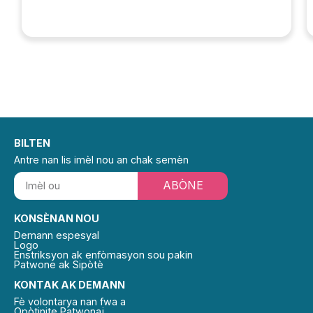
BILTEN
Antre nan lis imèl nou an chak semèn
ABÒNE
KONSÈNAN NOU
Demann espesyal
Logo
Enstriksyon ak enfòmasyon sou pakin
Patwone ak Sipòtè
KONTAK AK DEMANN
Fè volontarya nan fwa a
Opòtinite Patwonaj