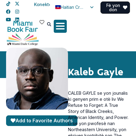
Konekte
Fè yon
Haitian Creole
don
English
Spanish
Kaleb Gayle
CALEB GAYLE se yon jounalis
ki genyen prim e otè liv We
Refuse to Forget: A True
Story of Black Creeks,
American Identity, and Power.
Add to Favorite Authors
Li se yon pwofesè nan
Northeastern University, yon
ekriven kontribitè nan The