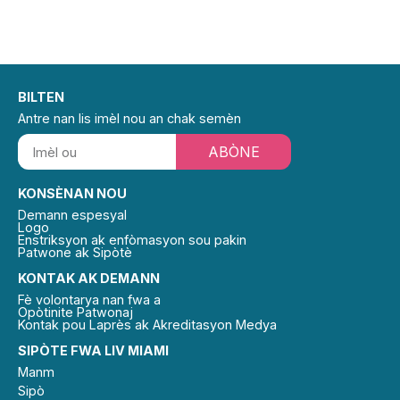
BILTEN
Antre nan lis imèl nou an chak semèn
ABÒNE
KONSÈNAN NOU
Demann espesyal
Logo
Enstriksyon ak enfòmasyon sou pakin
Patwone ak Sipòtè
KONTAK AK DEMANN
Fè volontarya nan fwa a
Opòtinite Patwonaj
Kontak pou Laprès ak Akreditasyon Medya
SIPÒTE FWA LIV MIAMI
Manm
Sipò