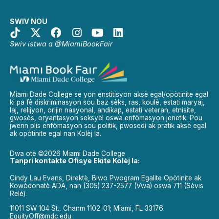
SWIV NOU
Swiv istwa a @MiamiBookFair
Miami Dade College se yon enstitisyon aksè egal/opòtinite egal
ki pa fè diskriminasyon sou baz sèks, ras, koulè, estati maryaj,
laj, relijyon, orijin nasyonal, andikap, estati veteran, etnisite,
gwosès, oryantasyon seksyèl oswa enfòmasyon jenetik. Pou
jwenn plis enfòmasyon sou politik, pwosedi ak pratik aksè egal
ak opòtinite egal nan Kolèj la.
Dwa otè ©2026 Miami Dade College
Tanpri kontakte Ofisye Ekite Kolèj la:
Cindy Lau Evans, Direktè, Biwo Pwogram Egalite Opòtinite ak
Kowòdonatè ADA, nan (305) 237-2577 (Vwa) oswa 711 (Sèvis
Relè).
11011 SW 104 St., Chanm 1102-01; Miami, FL 33176.
EquityOff@mdc.edu