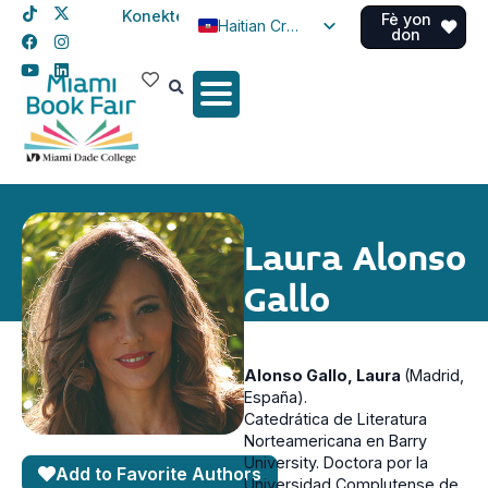
Konekte
Fè yon
Haitian Creole
don
English
Spanish
Laura Alonso
Gallo
Alonso Gallo, Laura
(Madrid,
España).
Catedrática de Literatura
Norteamericana en Barry
University. Doctora por la
Add to Favorite Authors
Universidad Complutense de