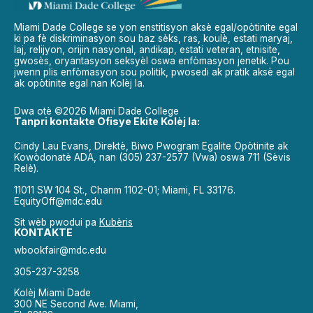
Miami Dade College se yon enstitisyon aksè egal/opòtinite egal
ki pa fè diskriminasyon sou baz sèks, ras, koulè, estati maryaj,
laj, relijyon, orijin nasyonal, andikap, estati veteran, etnisite,
gwosès, oryantasyon seksyèl oswa enfòmasyon jenetik. Pou
jwenn plis enfòmasyon sou politik, pwosedi ak pratik aksè egal
ak opòtinite egal nan Kolèj la.
Dwa otè ©2026 Miami Dade College
Tanpri kontakte Ofisye Ekite Kolèj la:
Cindy Lau Evans, Direktè, Biwo Pwogram Egalite Opòtinite ak
Kowòdonatè ADA, nan (305) 237-2577 (Vwa) oswa 711 (Sèvis
Relè).
11011 SW 104 St., Chanm 1102-01; Miami, FL 33176.
EquityOff@mdc.edu
Sit wèb pwodui pa
Kubèris
KONTAKTE
wbookfair@mdc.edu
305-237-3258
Kolèj Miami Dade
300 NE Second Ave. Miami,