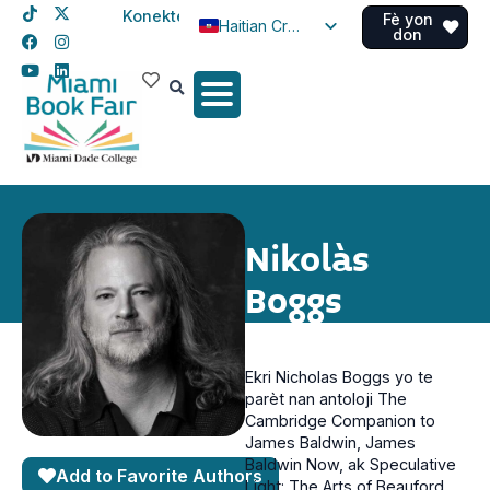
Konekte
Fè yon
Haitian Creole
don
English
Spanish
Nikolàs
Boggs
Ekri Nicholas Boggs yo te
parèt nan antoloji The
Cambridge Companion to
James Baldwin, James
Baldwin Now, ak Speculative
Add to Favorite Authors
Light: The Arts of Beauford