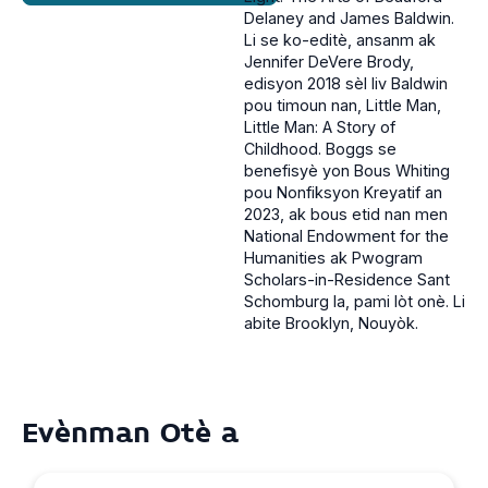
Delaney and James Baldwin.
Li se ko-editè, ansanm ak
Jennifer DeVere Brody,
edisyon 2018 sèl liv Baldwin
pou timoun nan, Little Man,
Little Man: A Story of
Childhood. Boggs se
benefisyè yon Bous Whiting
pou Nonfiksyon Kreyatif an
2023, ak bous etid nan men
National Endowment for the
Humanities ak Pwogram
Scholars-in-Residence Sant
Schomburg la, pami lòt onè. Li
abite Brooklyn, Nouyòk.
Evènman Otè a