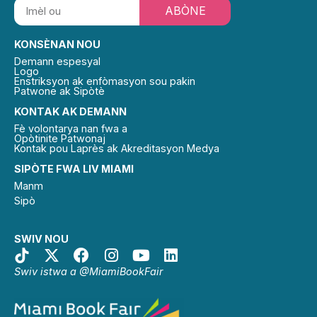
ABÒNE
KONSÈNAN NOU
Demann espesyal
Logo
Enstriksyon ak enfòmasyon sou pakin
Patwone ak Sipòtè
KONTAK AK DEMANN
Fè volontarya nan fwa a
Opòtinite Patwonaj
Kontak pou Laprès ak Akreditasyon Medya
SIPÒTE FWA LIV MIAMI
Manm
Sipò
SWIV NOU
Swiv istwa a @MiamiBookFair