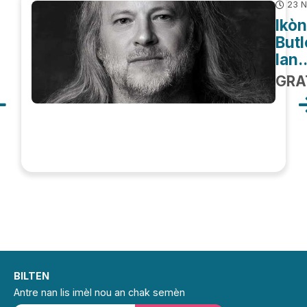
23 N
Ikòn
Butl
lan..
GRA
BILTEN
Antre nan lis imèl nou an chak semèn