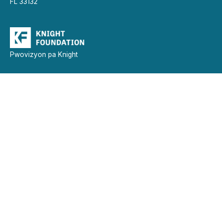
FL 33132
Pwovizyon pa Knight