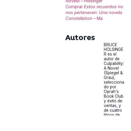
Novela
– Holsinger
Comprar
Estos recuerdos no
nos pertenecen: Una novela
Constellation
– Ma
Autores
BRUCE
HOLSINGE
R es el
autor de
Culpability:
A Novel
(Spiegel &
Grau),
selecciona
do por
Oprah's
Book Club
y éxito de
ventas, y
de cuatro
libros de
ficción
anteriores,
incluyendo