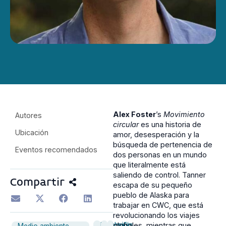
Alex Foster
’s
Movimiento
Autores
circular
es una historia de
Ubicación
amor, desesperación y la
búsqueda de pertenencia de
Eventos recomendados
dos personas en un mundo
que literalmente está
saliendo de control. Tanner
Compartir
escapa de su pequeño
pueblo de Alaska para
trabajar en CWC, que está
revolucionando los viajes
Discusión
Ficción
Inglés
globales, mientras que
Medio ambiente,