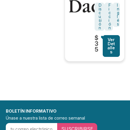
D
F
I
is
i
n
c
c
g
u
c
l
si
i
é
ó
ó
s
n
n
$
Ver
3
Det
alle
5
s
BOLETÍN INFORMATIVO
Únase a nuestra lista de correo semanal
SUSCRIBIRSE