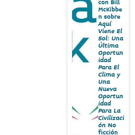
con Bill
McKibbe
n sobre
Aquí
Viene El
Sol: Una
Última
Oportun
idad
Para El
Clima y
Una
Nueva
Oportun
idad
Para La
Civilizaci
ón
No
ficción