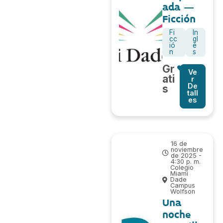
ada –
Ficción
Fi
In
cc
gl
ió
é
n
s
Gr
Ve
ati
r
De
s
tall
es
16 de
noviembre
de 2025 -
4:30 p. m.
Colegio
Miami
Dade
Campus
Wolfson
Una
noche