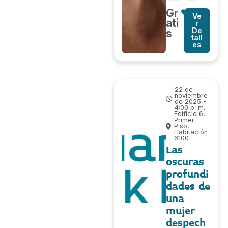
Gr
Ve
ati
r
De
s
tall
es
22 de
noviembre
de 2025 -
4:00 p. m.
Edificio 6,
Primer
Piso,
Habitación
6100
Las
oscuras
profundi
dades de
una
mujer
despech