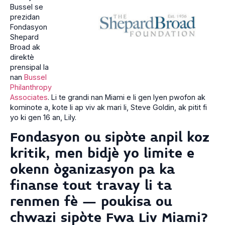
Bussel se
prezidan
Fondasyon
Shepard
Broad ak
direktè
prensipal la
nan
Bussel
Philanthropy
Associates
. Li te grandi nan Miami e li gen lyen pwofon ak
kominote a, kote li ap viv ak mari li, Steve Goldin, ak pitit fi
yo ki gen 16 an, Lily.
Fondasyon ou sipòte anpil koz
kritik, men bidjè yo limite e
okenn òganizasyon pa ka
finanse tout travay li ta
renmen fè – poukisa ou
chwazi sipòte Fwa Liv Miami?