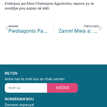
Entèvyou pa Elisa Chemayne Agostinho; repons yo te
modifye pou espas ak klèti.
ANVAN
PWOCHEN
Pwotagonis Patwone: April Myerscough/Florida Humanities
Zanmi Mwa a: Jim Herron
BILTEN
Antre nan lis imèl nou an chak semèn
ABÒNE
KONSÈNAN NOU
Demann espesyal