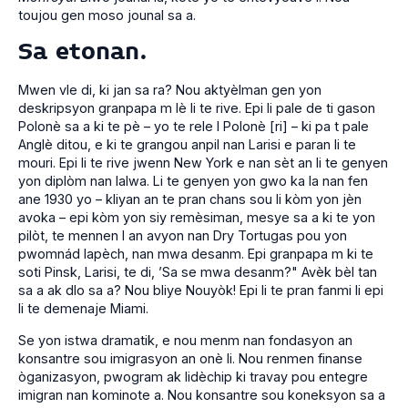
toujou gen moso jounal sa a.
Sa etonan.
Mwen vle di, ki jan sa ra? Nou aktyèlman gen yon
deskripsyon granpapa m lè li te rive. Epi li pale de ti gason
Polonè sa a ki te pè – yo te rele l Polonè [ri] – ki pa t pale
Anglè ditou, e ki te grangou anpil nan Larisi e paran li te
mouri. Epi li te rive jwenn New York e nan sèt an li te genyen
yon diplòm nan lalwa. Li te genyen yon gwo ka la nan fen
ane 1930 yo – kliyan an te pran chans sou li kòm yon jèn
avoka – epi kòm yon siy remèsiman, mesye sa a ki te yon
pilòt, te mennen l an avyon nan Dry Tortugas pou yon
pwomnád lapèch, nan mwa desanm. Epi granpapa m ki te
soti Pinsk, Larisi, te di, ’Sa se mwa desanm?" Avèk bèl tan
sa a ak dlo sa a? Nou bliye Nouyòk! Epi li te pran fanmi li epi
li te demenaje Miami.
Se yon istwa dramatik, e nou menm nan fondasyon an
konsantre sou imigrasyon an onè li. Nou renmen finanse
òganizasyon, pwogram ak lidèchip ki travay pou entegre
imigran nan kominote a. Nou konsantre sou koneksyon sa a