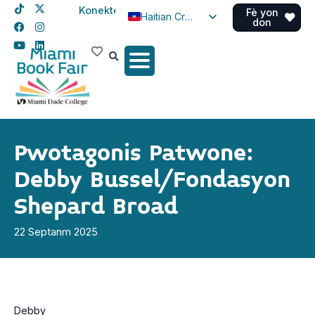
Konekte
Fè yon
Haitian Creole
don
English
Spanish
Pwotagonis Patwone:
Debby Bussel/Fondasyon
Shepard Broad
22 Septanm 2025
Debby