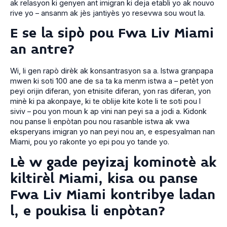
ak relasyon ki genyen ant imigran ki deja etabli yo ak nouvo
rive yo – ansanm ak jès jantiyès yo resevwa sou wout la.
E se la sipò pou Fwa Liv Miami
an antre?
Wi, li gen rapò dirèk ak konsantrasyon sa a. Istwa granpapa
mwen ki soti 100 ane de sa ta ka menm istwa a – petèt yon
peyi orijin diferan, yon etnisite diferan, yon ras diferan, yon
minè ki pa akonpaye, ki te oblije kite kote li te soti pou l
siviv – pou yon moun k ap vini nan peyi sa a jodi a. Kidonk
nou panse li enpòtan pou nou rasanble istwa ak vwa
eksperyans imigran yo nan peyi nou an, e espesyalman nan
Miami, pou yo rakonte yo epi pou yo tande yo.
Lè w gade peyizaj kominotè ak
kiltirèl Miami, kisa ou panse
Fwa Liv Miami kontribye ladan
l, e poukisa li enpòtan?