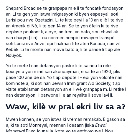
Shepard Broad se te granpapa m e li te fondatè fondasyon
an. Li te gen yon istwa imigrasyon ki byen espesyal, soti
Larisi pou rive Ozetazini. Li te kite peyi l a 13 an e lè l te rive
an Amerik di Nò, li te gen 14 an. Se te yon òfelin ki te rive
deplase poukont li, a pye, an tren, an bato, sou chwal ak
nan charyo [li ri] – ou nonmen nenpòt mwayen transpò –
soti Larisi rive Anvè, epi finalman li te ateri Kanada, nan vil
Kebèk. Li te monte nan move bato a; li te panse li t ap ale
Nouyòk.
Yo te mete l nan detansyon paske li te sa nou ta rele
kounye a yon minè san akonpayman, e sa te an 1920, plis
pase 100 ane de sa. Yo t ap depòte l – epi yon volontè nan
kominote a, ki soti nan Jewish Immigrant Aid Society, t ap
vizite etablisman detansyon an e li wè granpapa m. Li retire l
nan detansyon, li patwone l, e an reyalite li sove lavi li.
Waw, kilè w pral ekri liv sa a?
Mwen konnen, se yon istwa ki vrèman remakab. E gason sa
a, ki te soti Monreyal, mennen l desann jiska
Etwal
Monreyal
Biwo jounal la, kote yo te entèvyouve l. Nou