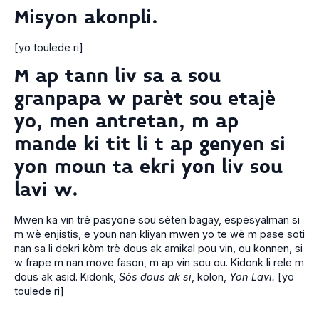
Misyon akonpli.
[yo toulede ri]
M ap tann liv sa a sou
granpapa w parèt sou etajè
yo, men antretan, m ap
mande ki tit li t ap genyen si
yon moun ta ekri yon liv sou
lavi w.
Mwen ka vin trè pasyone sou sèten bagay, espesyalman si
m wè enjistis, e youn nan kliyan mwen yo te wè m pase soti
nan sa li dekri kòm trè dous ak amikal pou vin, ou konnen, si
w frape m nan move fason, m ap vin sou ou. Kidonk li rele m
dous ak asid. Kidonk,
Sòs dous ak si
, kolon,
Yon Lavi.
[yo
toulede ri]