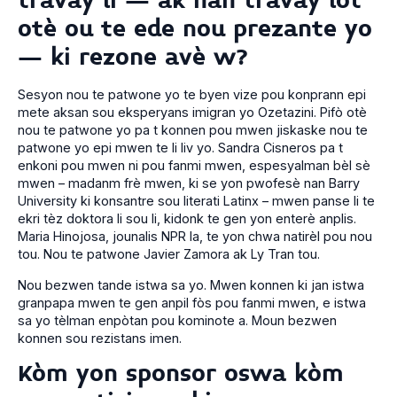
travay li – ak nan travay lòt
otè ou te ede nou prezante yo
– ki rezone avè w?
Sesyon nou te patwone yo te byen vize pou konprann epi
mete aksan sou eksperyans imigran yo Ozetazini. Pifò otè
nou te patwone yo pa t konnen pou mwen jiskaske nou te
patwone yo epi mwen te li liv yo. Sandra Cisneros pa t
enkoni pou mwen ni pou fanmi mwen, espesyalman bèl sè
mwen – madanm frè mwen, ki se yon pwofesè nan Barry
University ki konsantre sou literati Latinx – mwen panse li te
ekri tèz doktora li sou li, kidonk te gen yon enterè anplis.
Maria Hinojosa, jounalis NPR la, te yon chwa natirèl pou nou
tou. Nou te patwone Javier Zamora ak Ly Tran tou.
Nou bezwen tande istwa sa yo. Mwen konnen ki jan istwa
granpapa mwen te gen anpil fòs pou fanmi mwen, e istwa
sa yo tèlman enpòtan pou kominote a. Moun bezwen
konnen sou rezistans imen.
Kòm yon sponsor oswa kòm