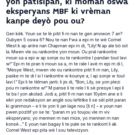
yon patisipan, ki moman oswa
eksperyans MBF ki vrèman
kanpe deyò pou ou?
Gen kèk. Youn se te lè pitit fi m nan te gen anviwon 7 an?
Oubyen 5 oswa 6? Nou te nan Fwa a epi m te wè Cornel
West k ap antre nan Chapman epi m di, “Lily! N ap ale bò isit
la. Mwen vle ou rankontre yon moun. Ou pral rankontre
moun sa a epi w ap sonje ou te rankontre l pandan tout lavi
w!” Epi m te pran ti moun sa a, m te rale l avè m epi m di l,
“Mesye West, mwen vle ou rankontre pitit fi m nan, Lily,
paske m te di l si l rankontre w kounye a, l ap sonje w tout
lavi l.” Epi li te tèlman janti; li jis di, “Bon, Lily, se yon plezi
pou m rankontre w!” M panse li te rele l ti sè presye l epi li
te ba l yon akolad. Jodi a, pitit fi m nan nan 10yèm ane e li
ekri yon redaksyon an anglè sou lefètke li se sèl pitit paran
ki granmoun – e li te yon ti jan lage nou [li ri] – e youn nan
pwen pozitif yo se te: “paran m yo toujou vle m viv
eksperyans; yo mennen m nan mize, yo mennen m nan
konsè…” E youn nan bagay li te pale se te rankont li ak
Cornel West epi pita wè l sou televizyon.