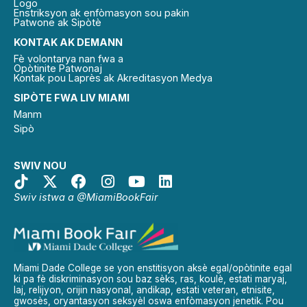
Logo
Enstriksyon ak enfòmasyon sou pakin
Patwone ak Sipòtè
KONTAK AK DEMANN
Fè volontarya nan fwa a
Opòtinite Patwonaj
Kontak pou Laprès ak Akreditasyon Medya
SIPÒTE FWA LIV MIAMI
Manm
Sipò
SWIV NOU
Swiv istwa a @MiamiBookFair
Miami Dade College se yon enstitisyon aksè egal/opòtinite egal
ki pa fè diskriminasyon sou baz sèks, ras, koulè, estati maryaj,
laj, relijyon, orijin nasyonal, andikap, estati veteran, etnisite,
gwosès, oryantasyon seksyèl oswa enfòmasyon jenetik. Pou