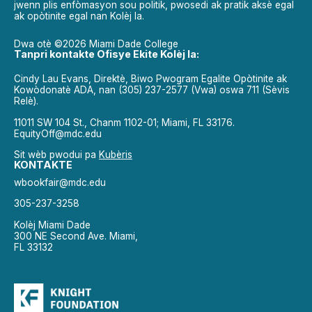
jwenn plis enfòmasyon sou politik, pwosedi ak pratik aksè egal
ak opòtinite egal nan Kolèj la.
Dwa otè ©2026 Miami Dade College
Tanpri kontakte Ofisye Ekite Kolèj la:
Cindy Lau Evans, Direktè, Biwo Pwogram Egalite Opòtinite ak
Kowòdonatè ADA, nan (305) 237-2577 (Vwa) oswa 711 (Sèvis
Relè).
11011 SW 104 St., Chanm 1102-01; Miami, FL 33176.
EquityOff@mdc.edu
Sit wèb pwodui pa
Kubèris
KONTAKTE
wbookfair@mdc.edu
305-237-3258
Kolèj Miami Dade
300 NE Second Ave. Miami,
FL 33132