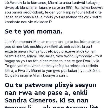
Lè Fwa Liv la te kòmanse, Miami te anba kontwòl kokayin,
dwòg ak blanchiman lajan, e sa te an 1981.
Tan
Istwa kouvèti
sou paradi pèdi. Kidonk, te gen yon kanpay touris lokal ki te
lanse an repons a sa, e moun yo t ap mande tèt yo: ki kalite
kominote nou vle viv ladan l?
Se te yon moman.
Li
te
Yon moman! Men an menm tan, se te tou kòmansman
pou simen kèk enstitisyon kiltirèl ak enfrastrikti ki pa t
egziste anvan. Konsa tout efò pou prezève at deko nan
Miami Beach, Miami City Ballet, New World Symphony – tout
bagay sa yo t ap fèt, e nan mitan tout sa te gen Fwa Liv la.
Te gen yon mouvman entansyonèl pou rekree ak redefini
kilti a, e Fwa Liv Miami te yon gwo pati ladan l, yon aktè kle.
Ou pa ka imajine Miami kounye a san li.
Ou te patwone plizyè sesyon
nan Fwa ane pase a, enkli
Sandra Cisneros. Ki sa nan